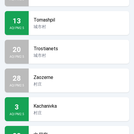
13
Tomashpil
城市村
AQI PM2.5
20
Trostianets
城市村
AQI PM2.5
28
Zaozerne
村庄
AQI PM2.5
3
Kachanivka
村庄
AQI PM2.5