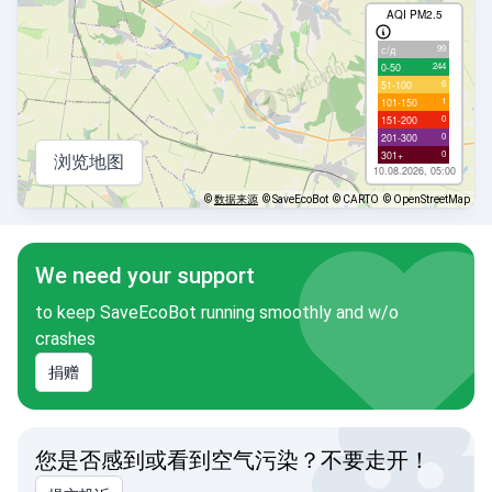
AQI PM2.5
99
с/д
244
0-50
6
51-100
1
101-150
0
151-200
0
201-300
0
301+
浏览地图
10.08.2026, 05:00
©
数据来源
© SaveEcoBot
© CARTO
© OpenStreetMap
We need your support
to keep SaveEcoBot running smoothly and w/o
crashes
捐赠
您是否感到或看到空气污染？不要走开！