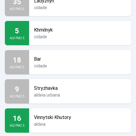
35
Ladyzhyn
cidade
AQI PM2.5
5
Khmilnyk
cidade
AQI PM2.5
18
Bar
cidade
AQI PM2.5
9
Stryzhavka
aldeia urbana
AQI PM2.5
16
Vinnytski Khutory
aldeia
AQI PM2.5