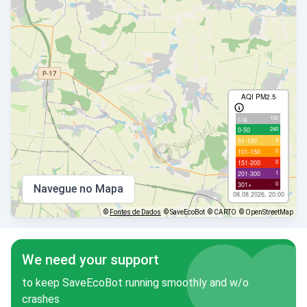
AQI PM2.5
100
с/д
240
0-50
9
51-100
0
101-150
0
151-200
1
201-300
0
301+
Navegue no Mapa
08.08.2026, 20:00
©
Fontes de Dados
© SaveEcoBot
© CARTO
© OpenStreetMap
We need your support
to keep SaveEcoBot running smoothly and w/o
crashes