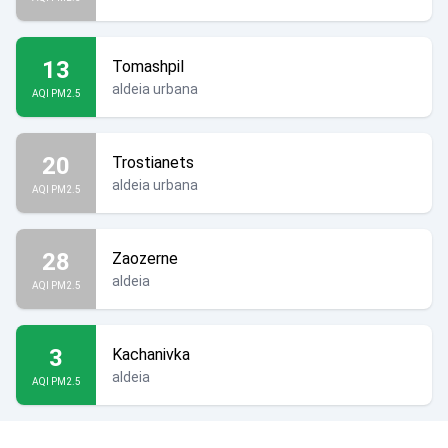
13
Tomashpil
aldeia urbana
AQI PM2.5
20
Trostianets
aldeia urbana
AQI PM2.5
28
Zaozerne
aldeia
AQI PM2.5
3
Kachanivka
aldeia
AQI PM2.5