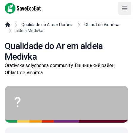
SaveEcoBot
Ope
Qualidade do Ar em Ucrânia
Oblast de Vinnitsa
aldeia Medivka
Qualidade do Ar em aldeia
Medivka
Orativska selyshchna community, Вінницький район,
Oblast de Vinnitsa
?