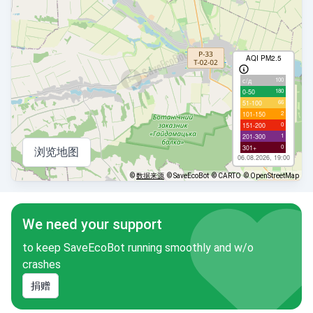
AQI PM2.5
100
с/д
180
0-50
66
51-100
2
101-150
0
151-200
1
201-300
0
301+
浏览地图
06.08.2026, 19:00
©
数据来源
© SaveEcoBot
© CARTO
© OpenStreetMap
We need your support
to keep SaveEcoBot running smoothly and w/o
crashes
捐赠