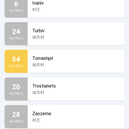
6
Ivaniv
村庄
AQI PM2.5
24
Turbiv
城市村
AQI PM2.5
54
Tomashpil
城市村
AQI PM2.5
20
Trostianets
城市村
AQI PM2.5
28
Zaozerne
村庄
AQI PM2.5