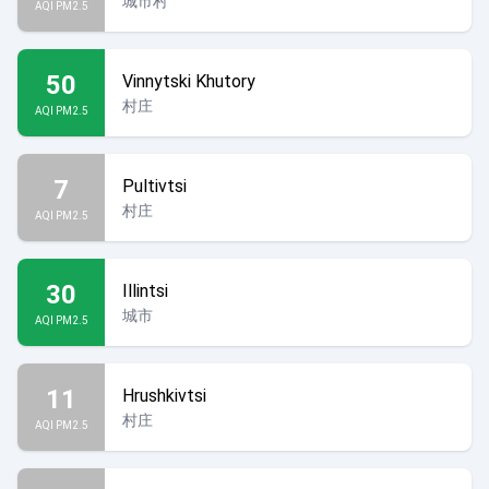
城市村
AQI PM2.5
50
Vinnytski Khutory
村庄
AQI PM2.5
7
Pultivtsi
村庄
AQI PM2.5
30
Illintsi
城市
AQI PM2.5
11
Hrushkivtsi
村庄
AQI PM2.5