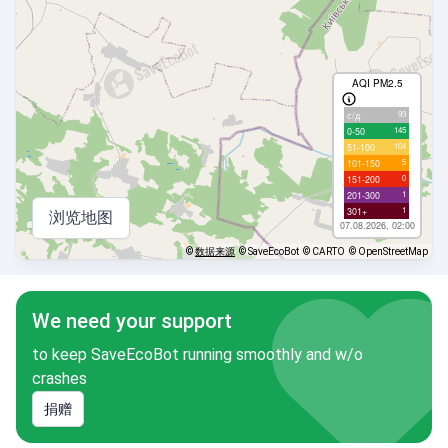
AQI PM2.5
93
с/д
145
0-50
104
51-100
5
101-150
0
151-200
1
201-300
1
301+
浏览地图
07.08.2026, 02:00
©
数据来源
© SaveEcoBot
© CARTO
© OpenStreetMap
We need your support
to keep SaveEcoBot running smoothly and w/o
crashes
捐赠