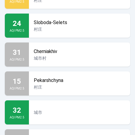
村庄
AQI PM2.5
24
Sloboda-Selets
村庄
AQI PM2.5
31
Cherniakhiv
城市村
AQI PM2.5
15
Pekarshchyna
村庄
AQI PM2.5
32
城市
AQI PM2.5