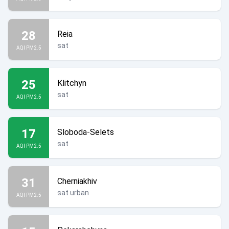
28
Reia
sat
AQI PM2.5
25
Klitchyn
sat
AQI PM2.5
17
Sloboda-Selets
sat
AQI PM2.5
31
Cherniakhiv
sat urban
AQI PM2.5