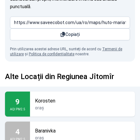
punctuală.
Copiați
Prin utilizarea acestei adrese URL, sunteți de acord cu
Termenii de
utilizare
și
Politica de confidențialitate
noastre.
Alte Locații din Regiunea Jîtomîr
9
Korosten
oraș
AQI PM2.5
4
Baranivka
oraș
AQI PM2.5