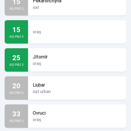
15
Pekarshchyna
sat
AQI PM2.5
15
oraș
AQI PM2.5
25
Jîtomîr
oraș
AQI PM2.5
20
Liubar
sat urban
AQI PM2.5
33
Ovruci
oraș
AQI PM2.5