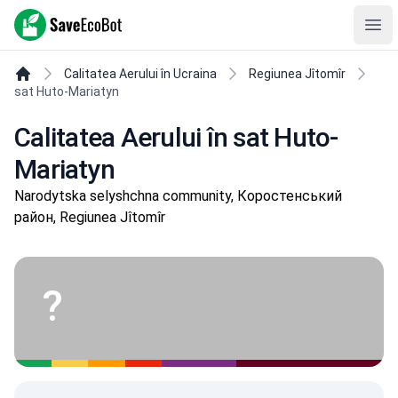
SaveEcoBot
Ope
Calitatea Aerului în Ucraina
Regiunea Jîtomîr
sat Huto-Mariatyn
Calitatea Aerului în sat Huto-
Mariatyn
Narodytska selyshchna community, Коростенський
район, Regiunea Jîtomîr
?