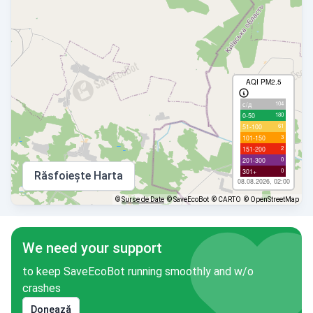
AQI PM2.5
104
с/д
180
0-50
61
51-100
3
101-150
2
151-200
0
201-300
0
301+
Răsfoiește Harta
08.08.2026, 02:00
©
Surse de Date
© SaveEcoBot
© CARTO
© OpenStreetMap
We need your support
to keep SaveEcoBot running smoothly and w/o
crashes
Donează