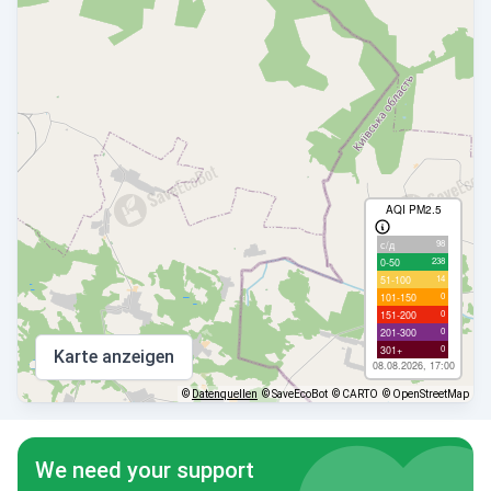
AQI PM2.5
98
с/д
238
0-50
14
51-100
0
101-150
0
151-200
0
201-300
0
301+
Karte anzeigen
08.08.2026, 17:00
©
Datenquellen
© SaveEcoBot
© CARTO
© OpenStreetMap
We need your support