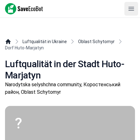
SaveEcoBot
Ope
Luftqualität in Ukraine
Oblast Schytomyr
Dorf Huto-Marjatyn
Luftqualität in der Stadt Huto-
Marjatyn
Narodytska selyshchna community, Коростенський
район, Oblast Schytomyr
?