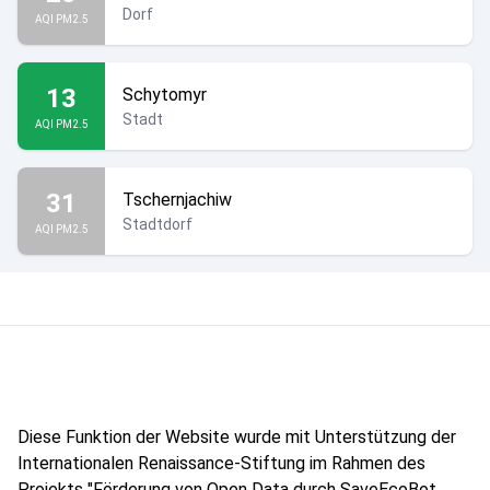
Dorf
AQI PM2.5
13
Schytomyr
Stadt
AQI PM2.5
31
Tschernjachiw
Stadtdorf
AQI PM2.5
Diese Funktion der Website wurde mit Unterstützung der
Internationalen Renaissance-Stiftung im Rahmen des
Projekts "Förderung von Open Data durch SaveEcoBot