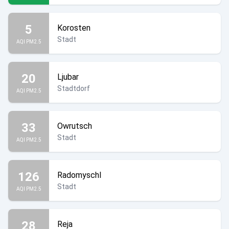
5
Korosten
Stadt
AQI PM2.5
20
Ljubar
Stadtdorf
AQI PM2.5
33
Owrutsch
Stadt
AQI PM2.5
126
Radomyschl
Stadt
AQI PM2.5
28
Reja