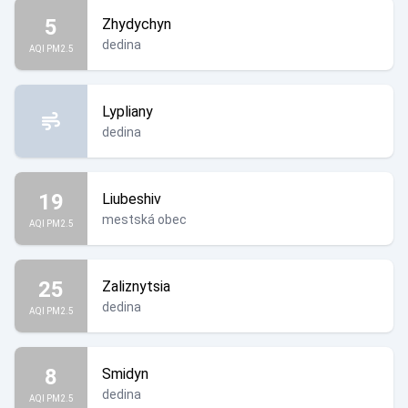
5
Zhydychyn
dedina
AQI PM2.5
Lypliany
dedina
19
Liubeshiv
mestská obec
AQI PM2.5
25
Zaliznytsia
dedina
AQI PM2.5
8
Smidyn
dedina
AQI PM2.5