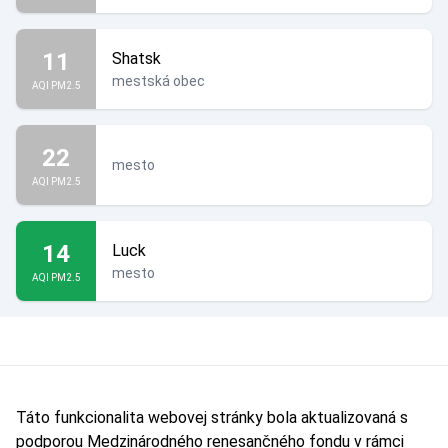
11
Shatsk
mestská obec
AQI PM2.5
22
mesto
AQI PM2.5
14
Luck
mesto
AQI PM2.5
Táto funkcionalita webovej stránky bola aktualizovaná s
podporou Medzinárodného renesančného fondu v rámci