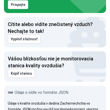
Prispejte
Cítite alebo vidíte znečistený vzduch?
Nechajte to tak!
Vyplniť sťažnosť
Vášou blízkosťou nie je monitorovacia
stanica kvality ovzdušia?
Kúpiť stanicu
Údaje o sídle vo formáte JSON
Údaje o kvalite ovzdušia v dedina Zachernechchia vo
formáte JSON možno použiť pre HomeAssistant, vlastný