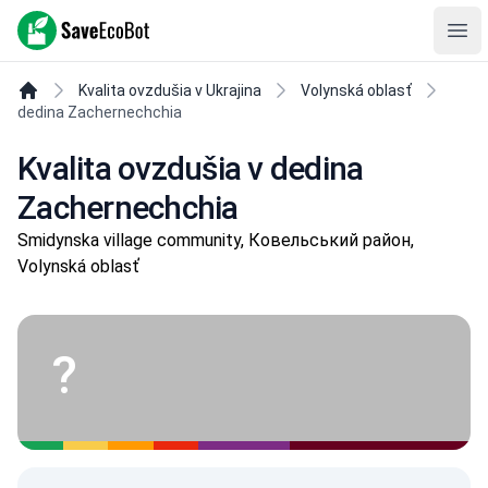
SaveEcoBot
Ope
Kvalita ovzdušia v Ukrajina
Volynská oblasť
dedina Zachernechchia
Kvalita ovzdušia v dedina
Zachernechchia
Smidynska village community, Ковельський район,
Volynská oblasť
?