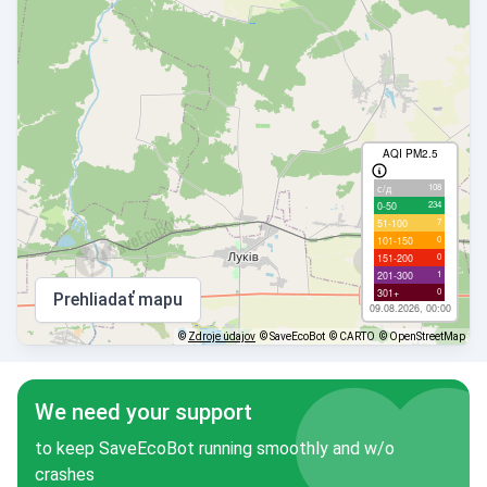
AQI PM2.5
108
с/д
234
0-50
7
51-100
0
101-150
0
151-200
1
201-300
0
301+
Prehliadať mapu
09.08.2026, 00:00
©
Zdroje údajov
© SaveEcoBot
© CARTO
© OpenStreetMap
We need your support
to keep SaveEcoBot running smoothly and w/o
crashes