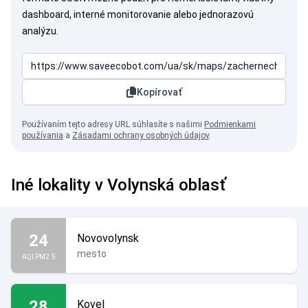
dashboard, interné monitorovanie alebo jednorazovú
analýzu.
Kopírovať
Používaním tejto adresy URL súhlasíte s našimi
Podmienkami
používania
a
Zásadami ochrany osobných údajov
.
Iné lokality v Volynská oblasť
24
Novovolynsk
mesto
AQI PM2.5
28
Kovel