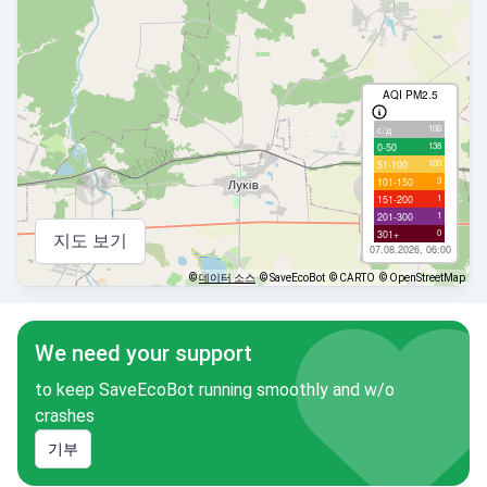
AQI PM2.5
106
с/д
138
0-50
100
51-100
3
101-150
1
151-200
1
201-300
0
301+
지도 보기
07.08.2026, 06:00
©
데이터 소스
© SaveEcoBot
© CARTO
© OpenStreetMap
We need your support
to keep SaveEcoBot running smoothly and w/o
crashes
기부