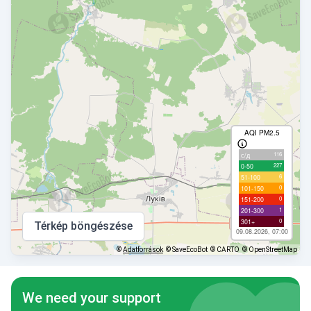
AQI PM2.5
116
с/д
227
0-50
6
51-100
0
101-150
0
151-200
1
201-300
0
301+
Térkép böngészése
09.08.2026, 07:00
©
Adatforrások
© SaveEcoBot
© CARTO
© OpenStreetMap
We need your support