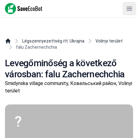
SaveEcoBot
Ope
Légszennyezettség itt: Ukrajna
Volinyi terület
falu Zachernechchia
Levegőminőség a következő
városban: falu Zachernechchia
Smidynska village community, Ковельський район, Volinyi
terület
?