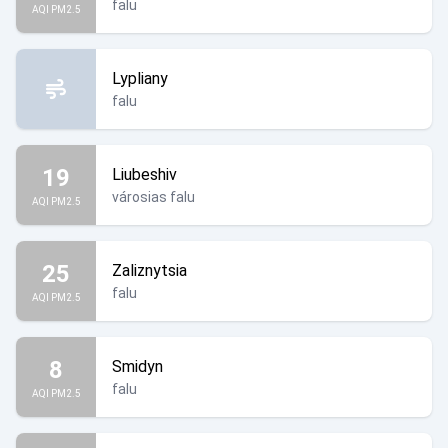
falu
AQI PM2.5
Lypliany
falu
19
Liubeshiv
városias falu
AQI PM2.5
25
Zaliznytsia
falu
AQI PM2.5
8
Smidyn
falu
AQI PM2.5