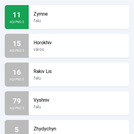
11
Zymne
falu
AQI PM2.5
15
Horokhiv
város
AQI PM2.5
16
Rakiv Lis
falu
AQI PM2.5
79
Vyshniv
falu
AQI PM2.5
5
Zhydychyn