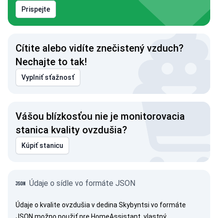
Prispejte
Cítite alebo vidíte znečistený vzduch?
Nechajte to tak!
Vyplniť sťažnosť
Vášou blízkosťou nie je monitorovacia
stanica kvality ovzdušia?
Kúpiť stanicu
Údaje o sídle vo formáte JSON
Údaje o kvalite ovzdušia v dedina Skybyntsi vo formáte
JSON možno použiť pre HomeAssistant, vlastný