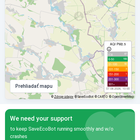
AQI PM2.5
87
с/д
166
0-50
92
51-100
3
101-150
1
151-200
0
201-300
0
301+
Prehliadať mapu
07.08.2026, 10:00
©
Zdroje údajov
© SaveEcoBot
© CARTO
© OpenStreetMap
We need your support
to keep SaveEcoBot running smoothly and w/o
crashes