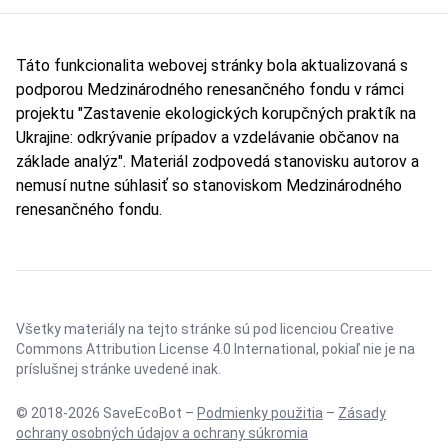
Táto funkcionalita webovej stránky bola aktualizovaná s
podporou Medzinárodného renesančného fondu v rámci
projektu "Zastavenie ekologických korupčných praktík na
Ukrajine: odkrývanie prípadov a vzdelávanie občanov na
základe analýz". Materiál zodpovedá stanovisku autorov a
nemusí nutne súhlasiť so stanoviskom Medzinárodného
renesančného fondu.
Všetky materiály na tejto stránke sú pod licenciou
Creative
Commons Attribution License 4.0 International
, pokiaľ nie je na
príslušnej stránke uvedené inak.
© 2018-2026 SaveEcoBot –
Podmienky použitia
–
Zásady
ochrany osobných údajov a ochrany súkromia