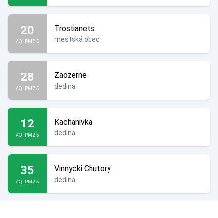
20
Trostianets
mestská obec
AQI PM2.5
28
Zaozerne
dedina
AQI PM2.5
12
Kachanivka
dedina
AQI PM2.5
35
Vinnycki Chutory
dedina
AQI PM2.5