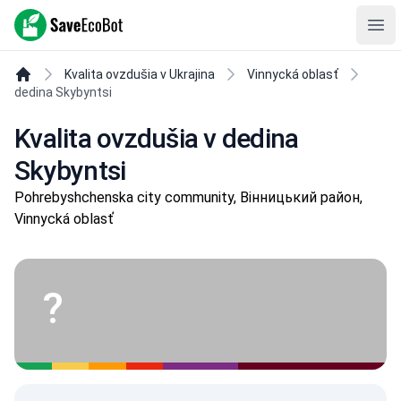
SaveEcoBot
Ope
Kvalita ovzdušia v Ukrajina
Vinnycká oblasť
dedina Skybyntsi
Kvalita ovzdušia v dedina
Skybyntsi
Pohrebyshchenska city community, Вінницький район,
Vinnycká oblasť
?