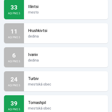
33
Illintsi
mesto
AQI PM2.5
11
Hrushkivtsi
dedina
AQI PM2.5
6
Ivaniv
dedina
AQI PM2.5
24
Turbiv
mestská obec
AQI PM2.5
39
Tomashpil
mestská obec
AQI PM2.5