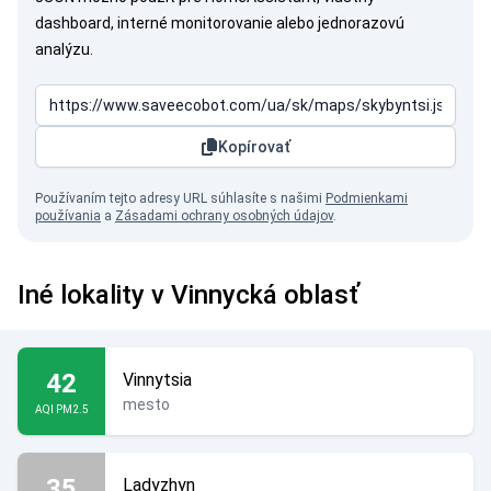
dashboard, interné monitorovanie alebo jednorazovú
analýzu.
Kopírovať
Používaním tejto adresy URL súhlasíte s našimi
Podmienkami
používania
a
Zásadami ochrany osobných údajov
.
Iné lokality v Vinnycká oblasť
42
Vinnytsia
mesto
AQI PM2.5
35
Ladyzhyn