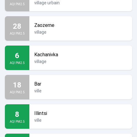
village urbain
AQI PM2.5
28
Zaozerne
village
AQI PM2.5
6
Kachanivka
village
AQI PM2.5
18
Bar
ville
AQI PM2.5
8
Illintsi
ville
AQI PM2.5