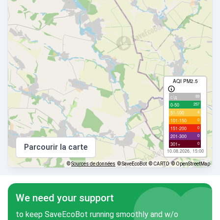
AQI PM2.5
89
с/д
257
0-50
4
51-100
0
101-150
0
151-200
0
201-300
0
301+
Parcourir la carte
10.08.2026, 15:00
©
Sources de données
© SaveEcoBot
© CARTO
© OpenStreetMap
We need your support
to keep SaveEcoBot running smoothly and w/o