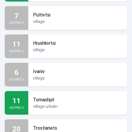
7
Pultivtsi
village
AQI PM2.5
11
Hrushkivtsi
village
AQI PM2.5
6
Ivaniv
village
AQI PM2.5
11
Tomashpil
village urbain
AQI PM2.5
20
Trostianets