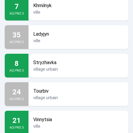
7
Khmilnyk
ville
AQI PM2.5
35
Ladyjyn
ville
AQI PM2.5
8
Stryzhavka
village urbain
AQI PM2.5
24
Tourbiv
village urbain
AQI PM2.5
21
Vinnytsia
ville
AQI PM2.5