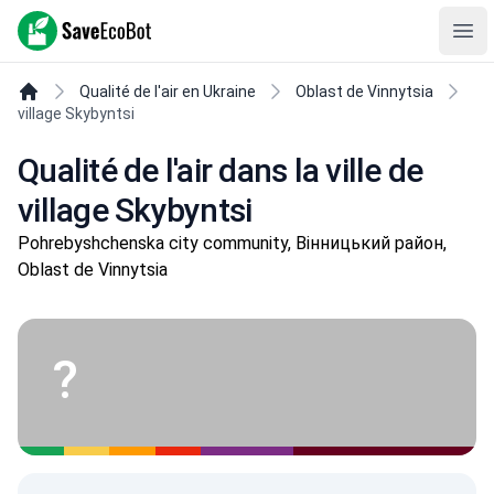
SaveEcoBot
Ope
Qualité de l'air en Ukraine
Oblast de Vinnytsia
village Skybyntsi
Qualité de l'air dans la ville de
village Skybyntsi
Pohrebyshchenska city community, Вінницький район,
Oblast de Vinnytsia
?