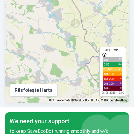
AQI PM2.5
99
с/д
224
0-50
27
51-100
0
101-150
0
151-200
0
201-300
0
301+
Răsfoiește Harta
08.08.2026, 12:00
©
Surse de Date
© SaveEcoBot
© CARTO
© OpenStreetMap
We need your support
to keep SaveEcoBot running smoothly and w/o