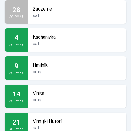
28
Zaozerne
sat
AQI PM2.5
4
Kachanivka
sat
AQI PM2.5
9
Hmilnîk
oraș
AQI PM2.5
14
Vinița
oraș
AQI PM2.5
21
Vinnîțki Hutorî
sat
AQI PM2.5