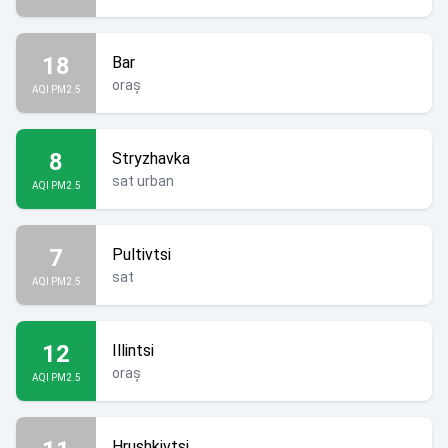
18
Bar
oraș
AQI PM2.5
8
Stryzhavka
sat urban
AQI PM2.5
7
Pultivtsi
sat
AQI PM2.5
12
Illintsi
oraș
AQI PM2.5
Hrushkivtsi