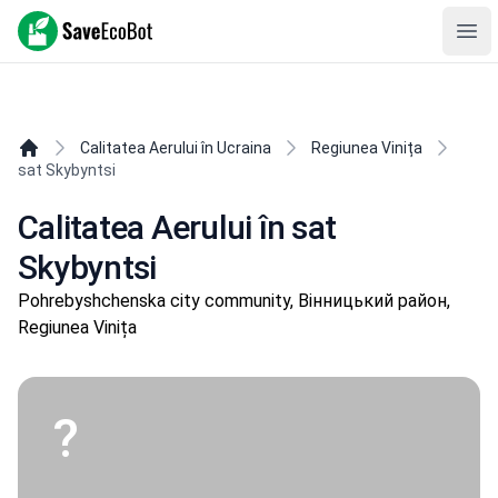
SaveEcoBot
Ope
Calitatea Aerului în Ucraina
Regiunea Vinița
sat Skybyntsi
Calitatea Aerului în sat
Skybyntsi
Pohrebyshchenska city community, Вінницький район,
Regiunea Vinița
?