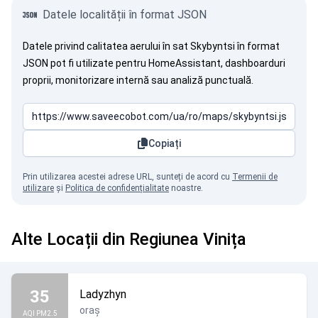
Datele localității în format JSON
Datele privind calitatea aerului în sat Skybyntsi în format
JSON pot fi utilizate pentru HomeAssistant, dashboarduri
proprii, monitorizare internă sau analiză punctuală.
Copiați
Prin utilizarea acestei adrese URL, sunteți de acord cu
Termenii de
utilizare
și
Politica de confidențialitate
noastre.
Alte Locații din Regiunea Vinița
35
Ladyzhyn
oraș
AQI PM2.5