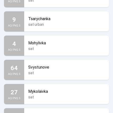
sat
AQI PM2.5
9
Tsarychanka
sat urban
AQI PM2.5
4
Mohylivka
sat
AQI PM2.5
64
Svystunove
sat
AQI PM2.5
27
Mykolaivka
sat
AQI PM2.5