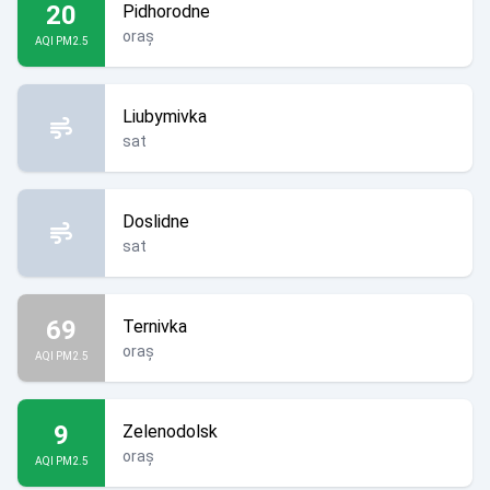
20
Pidhorodne
oraș
AQI PM2.5
Liubymivka
sat
Doslidne
sat
69
Ternivka
oraș
AQI PM2.5
9
Zelenodolsk
oraș
AQI PM2.5