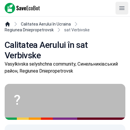
SaveEcoBot
Ope
Calitatea Aerului în Ucraina
Regiunea Dniepropetrovsk
sat Verbivske
Calitatea Aerului în sat
Verbivske
Vasylkivska selyshchna community, Синельниківський
район, Regiunea Dniepropetrovsk
?