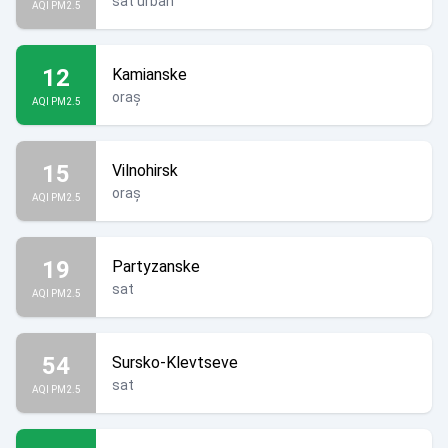
sat urban
AQI PM2.5
12
Kamianske
oraș
AQI PM2.5
15
Vilnohirsk
oraș
AQI PM2.5
19
Partyzanske
sat
AQI PM2.5
54
Sursko-Klevtseve
sat
AQI PM2.5