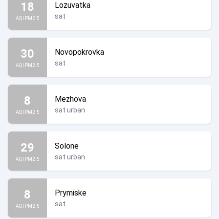
18
Lozuvatka
sat
AQI PM2.5
30
Novopokrovka
sat
AQI PM2.5
8
Mezhova
sat urban
AQI PM2.5
29
Solone
sat urban
AQI PM2.5
8
Prymiske
sat
AQI PM2.5