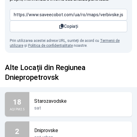
Copiați
Prin utilizarea acestei adrese URL, sunteți de acord cu
Termenii de
utilizare
și
Politica de confidențialitate
noastre.
Alte Locații din Regiunea
Dniepropetrovsk
18
Starozavodske
sat
AQI PM2.5
2
Dniprovske