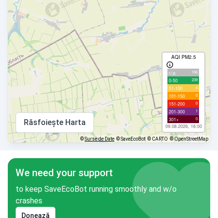
AQI PM2.5
106
с/д
239
0-50
4
51-100
0
101-150
0
151-200
1
201-300
0
301+
Răsfoiește Harta
09.08.2026, 16:00
©
Surse de Date
© SaveEcoBot
© CARTO
© OpenStreetMap
We need your support
to keep SaveEcoBot running smoothly and w/o
crashes
Donează