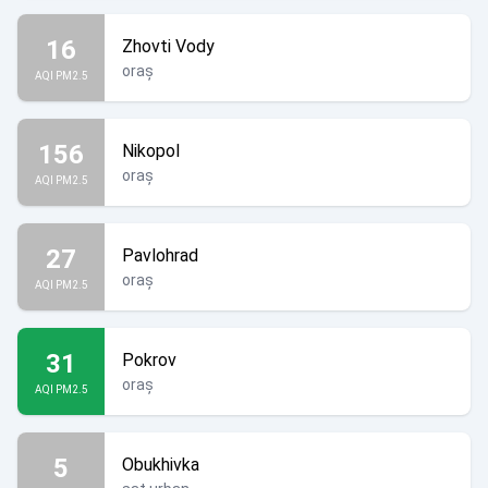
16
Zhovti Vody
oraș
AQI PM2.5
156
Nikopol
oraș
AQI PM2.5
27
Pavlohrad
oraș
AQI PM2.5
31
Pokrov
oraș
AQI PM2.5
5
Obukhivka