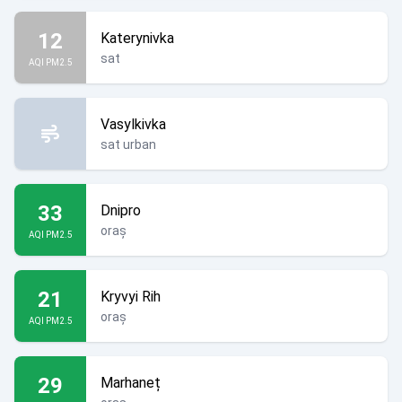
12
Katerynivka
sat
AQI PM2.5
Vasylkivka
sat urban
33
Dnipro
oraș
AQI PM2.5
21
Kryvyi Rih
oraș
AQI PM2.5
29
Marhaneț