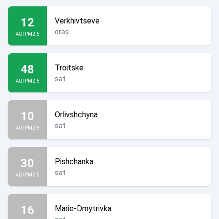
12
Verkhivtseve
oraș
AQI PM2.5
48
Troitske
sat
AQI PM2.5
10
Orlivshchyna
sat
AQI PM2.5
30
Pishchanka
sat
AQI PM2.5
16
Marie-Dmytrivka