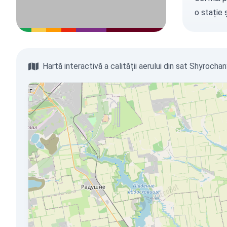
o stație
ș
Hartă interactivă a calității aerului din sat Shyrocha