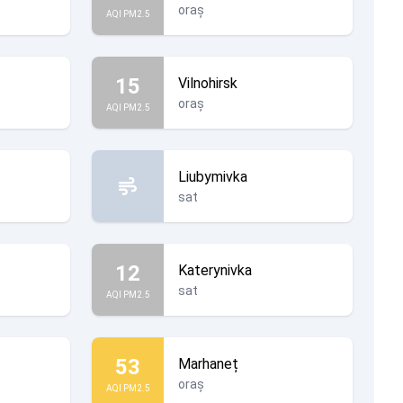
oraș
AQI PM2.5
15
Vilnohirsk
oraș
AQI PM2.5
Liubymivka
sat
12
Katerynivka
sat
AQI PM2.5
53
Marhaneț
oraș
AQI PM2.5