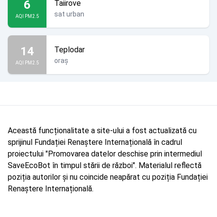
6
Taiirove
sat urban
AQI PM2.5
14
Teplodar
oraș
AQI PM2.5
Această funcționalitate a site-ului a fost actualizată cu
sprijinul Fundației Renaștere Internațională în cadrul
proiectului "Promovarea datelor deschise prin intermediul
SaveEcoBot în timpul stării de război". Materialul reflectă
poziția autorilor și nu coincide neapărat cu poziția Fundației
Renaștere Internațională.