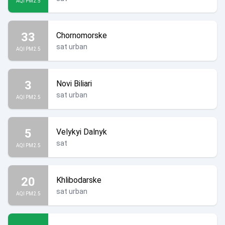
AQI PM2.5
33
Chornomorske
sat urban
AQI PM2.5
3
Novi Biliari
sat urban
AQI PM2.5
5
Velykyi Dalnyk
sat
AQI PM2.5
20
Khlibodarske
sat urban
AQI PM2.5