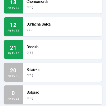
13
Chornomorsk
oraș
AQI PM2.5
12
Burlacha Balka
sat
AQI PM2.5
21
Bârzula
oraș
AQI PM2.5
20
Biliaivka
oraș
AQI PM2.5
0
Bolgrad
oraș
AQI PM2.5