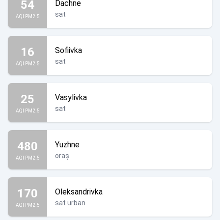
54
Dachne
sat
AQI PM2.5
16
Sofiivka
sat
AQI PM2.5
25
Vasylivka
sat
AQI PM2.5
480
Yuzhne
oraș
AQI PM2.5
170
Oleksandrivka
sat urban
AQI PM2.5