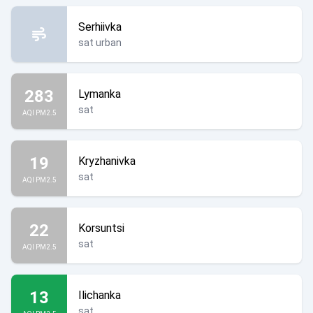
Serhiivka
sat urban
283
Lymanka
sat
AQI PM2.5
19
Kryzhanivka
sat
AQI PM2.5
22
Korsuntsi
sat
AQI PM2.5
13
Ilichanka
sat