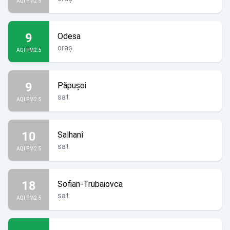
AQI PM2.5
9
Odesa
oraș
AQI PM2.5
9
Păpușoi
sat
AQI PM2.5
10
Salhanî
sat
AQI PM2.5
18
Sofian-Trubaiovca
sat
AQI PM2.5