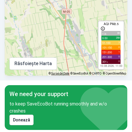
AQI PM2.5
88
с/д
258
0-50
3
51-100
0
101-150
1
151-200
0
201-300
0
301+
Răsfoiește Harta
10.08.2026, 11:00
©
Surse de Date
© SaveEcoBot
© CARTO
© OpenStreetMap
We need your support
to keep SaveEcoBot running smoothly and w/o
crashes
Donează