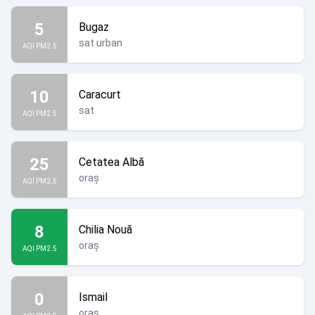
5
Bugaz
sat urban
AQI PM2.5
10
Caracurt
sat
AQI PM2.5
25
Cetatea Albă
oraș
AQI PM2.5
8
Chilia Nouă
oraș
AQI PM2.5
0
Ismail
oraș