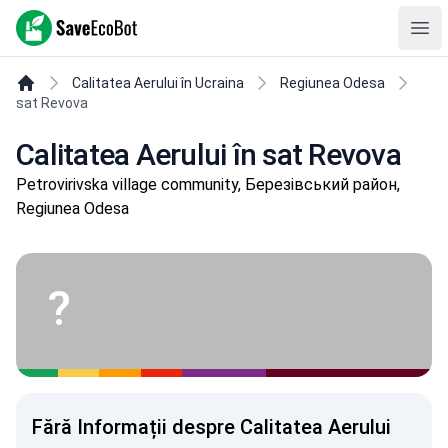
SaveEcoBot
Ope
Calitatea Aerului în Ucraina
Regiunea Odesa
sat Revova
Calitatea Aerului în sat Revova
Petrovirivska village community, Березівський район,
Regiunea Odesa
?
Fără Informații despre Calitatea Aerului