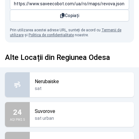
Copiați
Prin utilizarea acestei adrese URL, sunteți de acord cu
Termenii de
utilizare
și
Politica de confidențialitate
noastre.
Alte Locații din Regiunea Odesa
Nerubaiske
sat
24
Suvorove
sat urban
AQI PM2.5