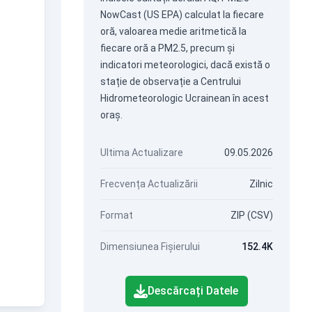
NowCast (US EPA) calculat la fiecare
oră, valoarea medie aritmetică la
fiecare oră a PM2.5, precum și
indicatori meteorologici, dacă există o
stație de observație a Centrului
Hidrometeorologic Ucrainean în acest
oraș.
Ultima Actualizare
09.05.2026
Frecvența Actualizării
Zilnic
Format
ZIP (CSV)
Dimensiunea Fișierului
152.4K
Descărcați Datele