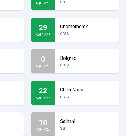
sat
AQI PM2.5
29
Chornomorsk
oraș
AQI PM2.5
0
Bolgrad
oraș
AQI PM2.5
22
Chilia Nouă
oraș
AQI PM2.5
10
Salhanî
sat
AQI PM2.5