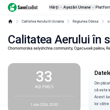
SaveEcoBot
Hărți
Așezări Umane
Platfor
Calitatea Aerului în Ucraina
Regiunea Odesa
s
Calitatea Aerului î
Chornomorska selyshchna community, Одеський район, R
33
Datele
Din păcat
AQI PM2.5
că este i
Acest luc
lor către
1 iulie 2026, 20:00