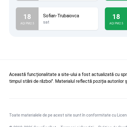
18
18
Sofian-Trubaiovca
sat
AQI PM2.5
AQI PM2.5
Această funcționalitate a site-ului a fost actualizată cu sp
timpul stării de război". Materialul reflectă poziția autorilo
Toate materialele de pe acest site sunt în conformitate cu
Licen