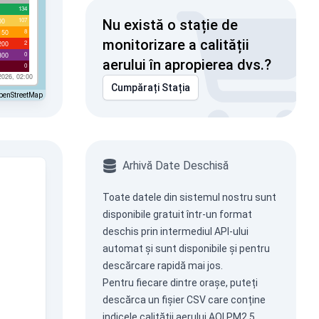
134
107
00
Nu există o stație de
8
150
monitorizare a calității
2
200
0
300
aerului în apropierea dvs.?
0
2026, 02:00
Cumpărați Stația
penStreetMap
Arhivă Date Deschisă
Toate datele din sistemul nostru sunt
disponibile gratuit într-un format
deschis prin intermediul
API-ului
automat
și sunt disponibile și pentru
descărcare rapidă mai jos.
Pentru fiecare dintre orașe, puteți
descărca un fișier CSV care conține
indicele calității aerului AQI PM2.5