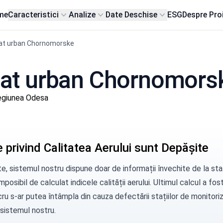
me
Caracteristici
Analize
Date Deschise
ESG
Despre Pro
at urban Chornomorske
n sat urban Chornomors
egiunea Odesa
 privind Calitatea Aerului sunt Depășite
e, sistemul nostru dispune doar de informații învechite de la sta
mposibil de calculat indicele calității aerului. Ultimul calcul a fo
ru s-ar putea întâmpla din cauza defectării stațiilor de monitorizar
 sistemul nostru.