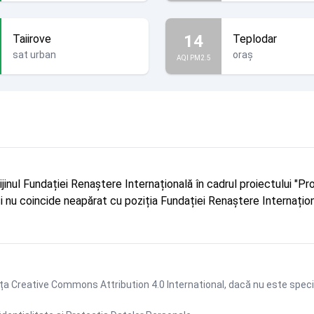
14
Taiirove
Teplodar
sat urban
oraș
AQI PM2.5
rijinul Fundației Renaștere Internațională în cadrul proiectului 
r și nu coincide neapărat cu poziția Fundației Renaștere Internațion
ța Creative Commons Attribution 4.0 International
, dacă nu este speci