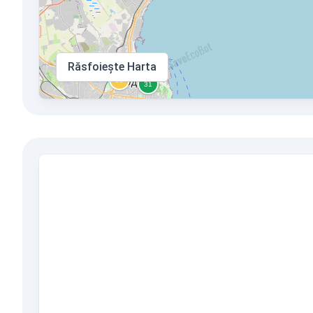
Răsfoiește Harta