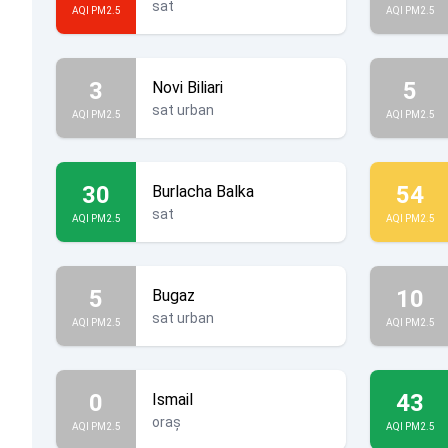
sat
AQI PM2.5
AQI PM2.5
3
5
Novi Biliari
sat urban
AQI PM2.5
AQI PM2.5
30
54
Burlacha Balka
sat
AQI PM2.5
AQI PM2.5
5
10
Bugaz
sat urban
AQI PM2.5
AQI PM2.5
0
43
Ismail
oraș
AQI PM2.5
AQI PM2.5