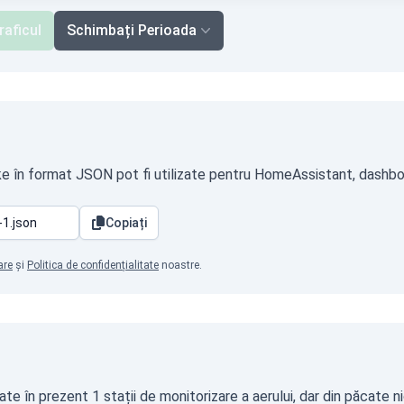
raficul
Schimbați Perioada
ke în format JSON pot fi utilizate pentru HomeAssistant, dashboar
Copiați
are
și
Politica de confidențialitate
noastre.
 în prezent 1 stații de monitorizare a aerului, dar din păcate ni