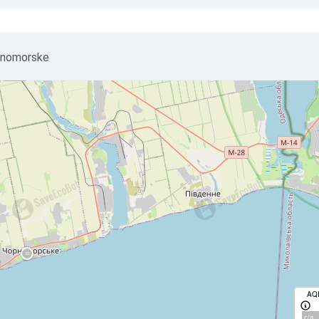
hornomorske
AQ
с/д