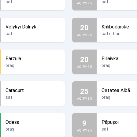
sat
sat
AQI PM2.5
20
Velykyi Dalnyk
Khlibodarske
sat
sat urban
AQI PM2.5
20
Bârzula
Biliaivka
oraș
oraș
AQI PM2.5
25
Caracurt
Cetatea Albă
sat
oraș
AQI PM2.5
9
Odesa
Păpușoi
oraș
sat
AQI PM2.5