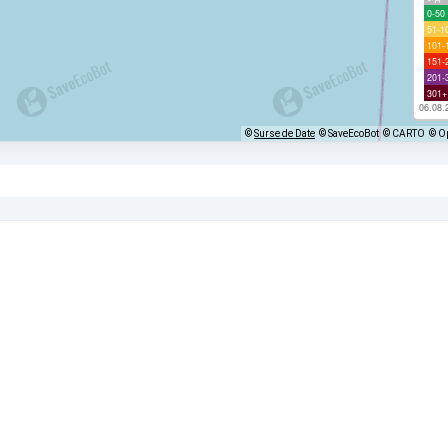
0-50
51-1
101-
151-
201-
301+
06.08.
©
Surse de Date
© SaveEcoBot
© CARTO
© O