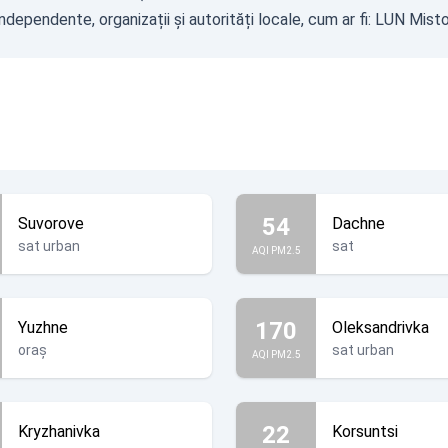
dependente, organizații și autorități locale, cum ar fi:
LUN Mist
54
Suvorove
Dachne
sat urban
sat
AQI PM2.5
170
Yuzhne
Oleksandrivka
oraș
sat urban
AQI PM2.5
22
Kryzhanivka
Korsuntsi