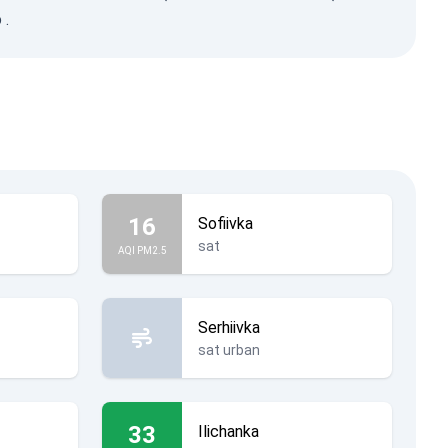
o
.
16
Sofiivka
sat
AQI PM2.5
Serhiivka
sat urban
33
Ilichanka