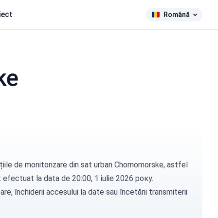
iect
Română
ke
țiile de monitorizare din sat urban Chornomorske, astfel
st efectuat la data de 20:00, 1 iulie 2026 року.
e, închiderii accesului la date sau încetării transmiterii