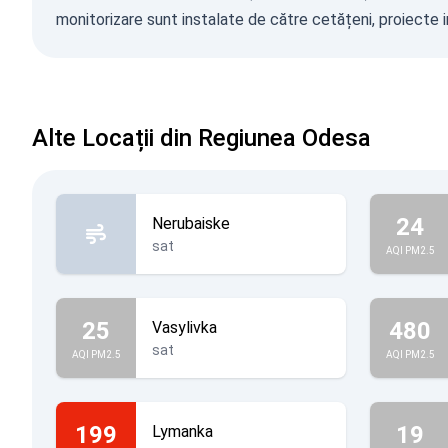
monitorizare sunt instalate de către cetățeni, proiecte in
Alte Locații din Regiunea Odesa
24
Nerubaiske
sat
AQI PM2.5
25
480
Vasylivka
sat
AQI PM2.5
AQI PM2.5
199
19
Lymanka