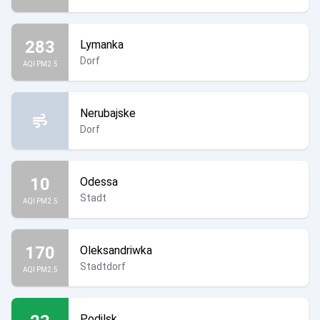
283
Lymanka
Dorf
AQI PM2.5
Nerubajske
Dorf
10
Odessa
Stadt
AQI PM2.5
170
Oleksandriwka
Stadtdorf
AQI PM2.5
Podilsk