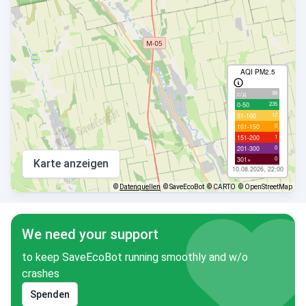
AQI PM2.5
98
с/д
235
0-50
17
51-100
0
101-150
1
151-200
0
201-300
0
301+
Karte anzeigen
10.08.2026, 22:00
©
Datenquellen
© SaveEcoBot
© CARTO
© OpenStreetMap
We need your support
to keep SaveEcoBot running smoothly and w/o
crashes
Spenden