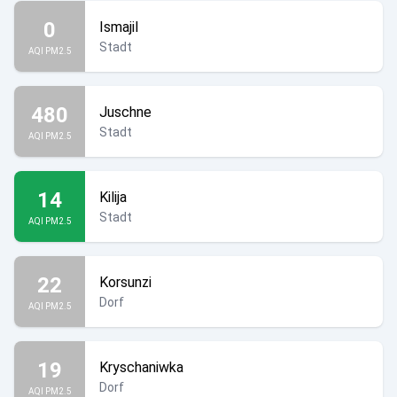
0
Ismajil
Stadt
AQI PM2.5
480
Juschne
Stadt
AQI PM2.5
14
Kilija
Stadt
AQI PM2.5
22
Korsunzi
Dorf
AQI PM2.5
19
Kryschaniwka
Dorf
AQI PM2.5