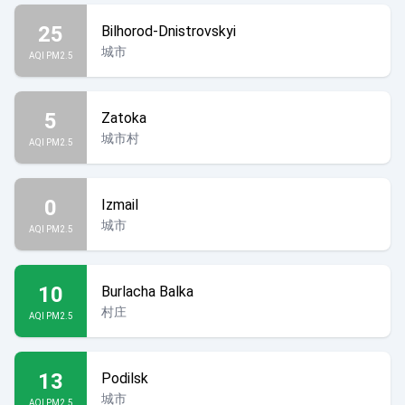
25
Bilhorod-Dnistrovskyi
城市
AQI PM2.5
5
Zatoka
城市村
AQI PM2.5
0
Izmail
城市
AQI PM2.5
10
Burlacha Balka
村庄
AQI PM2.5
13
Podilsk
城市
AQI PM2.5