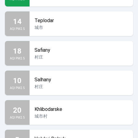
14
Teplodar
城市
AQI PM2.5
18
Safiany
村庄
AQI PM2.5
10
Salhany
村庄
AQI PM2.5
20
Khlibodarske
城市村
AQI PM2.5