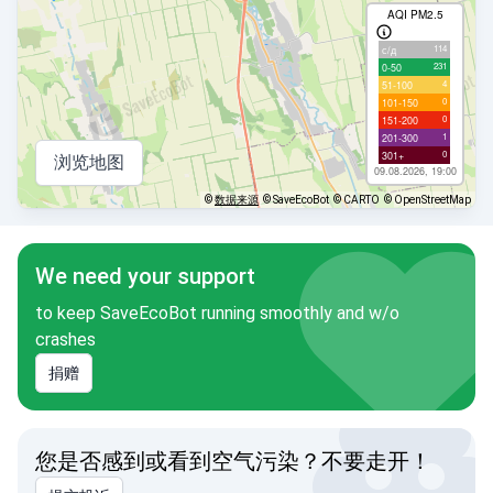
AQI PM2.5
114
с/д
231
0-50
4
51-100
0
101-150
0
151-200
1
201-300
0
301+
浏览地图
09.08.2026, 19:00
©
数据来源
© SaveEcoBot
© CARTO
© OpenStreetMap
We need your support
to keep SaveEcoBot running smoothly and w/o
crashes
捐赠
您是否感到或看到空气污染？不要走开！