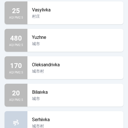
25
Vasylivka
村庄
AQI PM2.5
480
Yuzhne
城市
AQI PM2.5
170
Oleksandrivka
城市村
AQI PM2.5
20
Biliaivka
城市
AQI PM2.5
Serhiivka
城市村