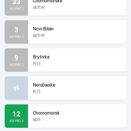
33
Chornomorske
城市村
AQI PM2.5
3
Novi Biliari
城市村
AQI PM2.5
9
Brytivka
村庄
AQI PM2.5
Nerubaiske
村庄
12
Chornomorsk
城市
AQI PM2.5