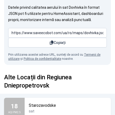
Datele privind calitatea aerului în sat Dovhivka în format
JSON pot fi utilizate pentru HomeAssistant, dashboarduri
proprii, monitorizare internă sau analiză punctuală.
Copiați
Prin utilizarea acestei adrese URL, sunteți de acord cu
Termenii de
utilizare
și
Politica de confidențialitate
noastre.
Alte Locații din Regiunea
Dniepropetrovsk
18
Starozavodske
sat
AQI PM2.5