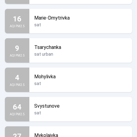
16
Marie-Dmytrivka
sat
AQI PM2.5
9
Tsarychanka
sat urban
AQI PM2.5
4
Mohylivka
sat
AQI PM2.5
64
Svystunove
sat
AQI PM2.5
27
Mykolaivka