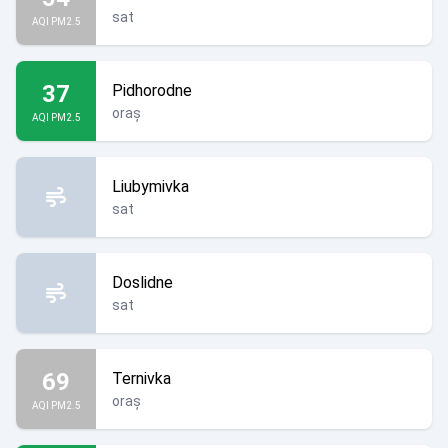
sat
AQI PM2.5
37
Pidhorodne
oraș
AQI PM2.5
Liubymivka
sat
Doslidne
sat
69
Ternivka
oraș
AQI PM2.5