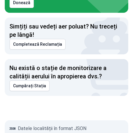
Donează
Simțiți sau vedeți aer poluat? Nu treceți
pe lângă!
Completează Reclamația
Nu există o stație de monitorizare a
calității aerului în apropierea dvs.?
Cumpărați Stația
Datele localității în format JSON