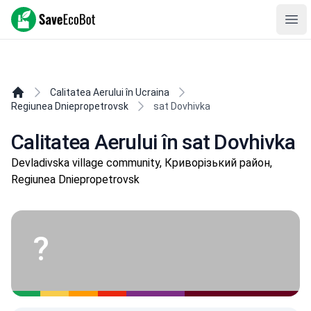
SaveEcoBot
Ope
Calitatea Aerului în Ucraina
Regiunea Dniepropetrovsk
sat Dovhivka
Calitatea Aerului în sat Dovhivka
Devladivska village community, Криворізький район,
Regiunea Dniepropetrovsk
?