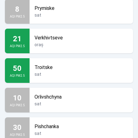
8
Prymiske
sat
AQI PM2.5
21
Verkhivtseve
oraș
AQI PM2.5
50
Troitske
sat
AQI PM2.5
10
Orlivshchyna
sat
AQI PM2.5
30
Pishchanka
sat
AQI PM2.5