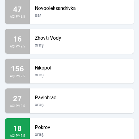
47
Novooleksandrivka
sat
AQI PM2.5
16
Zhovti Vody
oraș
AQI PM2.5
156
Nikopol
oraș
AQI PM2.5
27
Pavlohrad
oraș
AQI PM2.5
18
Pokrov
oraș
AQI PM2.5