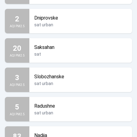
2
Dniprovske
sat urban
AQI PM2.5
20
Saksahan
sat
AQI PM2.5
3
Slobozhanske
sat urban
AQI PM2.5
5
Radushne
sat urban
AQI PM2.5
83
Nadiia