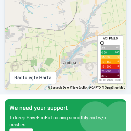
AQI PM2.5
101
с/д
242
0-50
6
51-100
0
101-150
0
151-200
1
201-300
0
301+
Răsfoiește Harta
09.08.2026, 03:00
©
Surse de Date
© SaveEcoBot
© CARTO
© OpenStreetMap
We need your support
to keep SaveEcoBot running smoothly and w/o
crashes