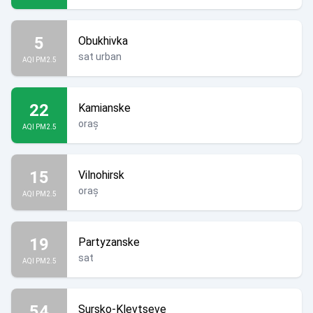
5
Obukhivka
sat urban
AQI PM2.5
22
Kamianske
oraș
AQI PM2.5
15
Vilnohirsk
oraș
AQI PM2.5
19
Partyzanske
sat
AQI PM2.5
54
Sursko-Klevtseve