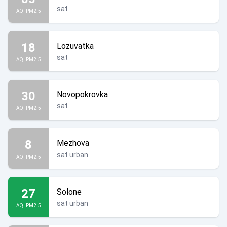
sat
AQI PM2.5
18
Lozuvatka
sat
AQI PM2.5
30
Novopokrovka
sat
AQI PM2.5
8
Mezhova
sat urban
AQI PM2.5
27
Solone
sat urban
AQI PM2.5