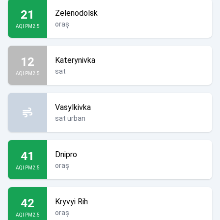
21
Zelenodolsk
oraș
AQI PM2.5
12
Katerynivka
sat
AQI PM2.5
Vasylkivka
sat urban
41
Dnipro
oraș
AQI PM2.5
42
Kryvyi Rih
oraș
AQI PM2.5