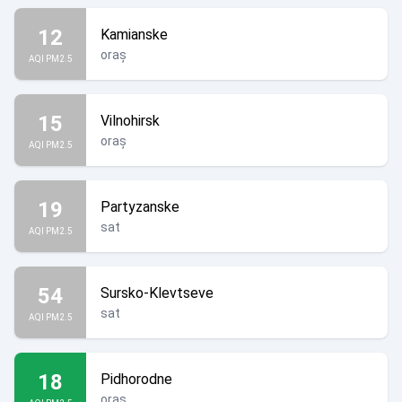
12
Kamianske
oraș
AQI PM2.5
15
Vilnohirsk
oraș
AQI PM2.5
19
Partyzanske
sat
AQI PM2.5
54
Sursko-Klevtseve
sat
AQI PM2.5
18
Pidhorodne
oraș