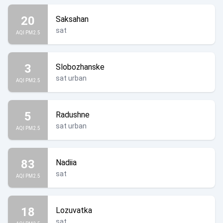
20
Saksahan
sat
AQI PM2.5
3
Slobozhanske
sat urban
AQI PM2.5
5
Radushne
sat urban
AQI PM2.5
83
Nadiia
sat
AQI PM2.5
18
Lozuvatka
sat