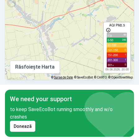
AQI PM2.5
99
с/д
246
0-50
3
51-100
0
101-150
1
151-200
1
201-300
0
301+
Răsfoiește Harta
09.08.2026, 20:00
©
Surse de Date
© SaveEcoBot
© CARTO
© OpenStreetMap
We need your support
to keep SaveEcoBot running smoothly and w/o
crashes
Donează