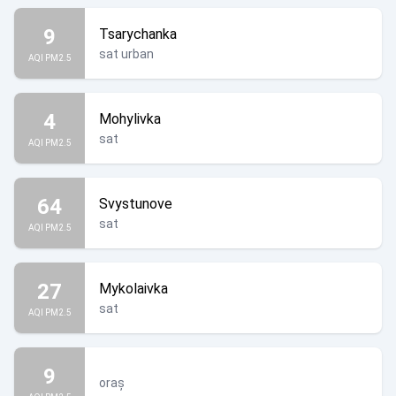
9
Tsarychanka
sat urban
AQI PM2.5
4
Mohylivka
sat
AQI PM2.5
64
Svystunove
sat
AQI PM2.5
27
Mykolaivka
sat
AQI PM2.5
9
oraș