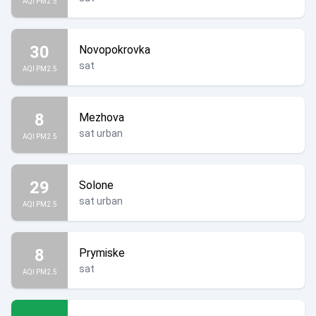
AQI PM2.5
30
Novopokrovka
sat
AQI PM2.5
8
Mezhova
sat urban
AQI PM2.5
29
Solone
sat urban
AQI PM2.5
8
Prymiske
sat
AQI PM2.5