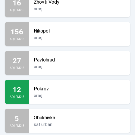
16
Zhovti Vody
oraș
AQI PM2.5
156
Nikopol
oraș
AQI PM2.5
27
Pavlohrad
oraș
AQI PM2.5
12
Pokrov
oraș
AQI PM2.5
5
Obukhivka
sat urban
AQI PM2.5