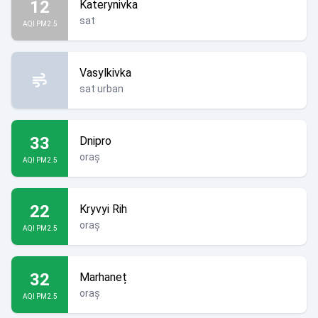
12
Katerynivka
sat
AQI PM2.5
Vasylkivka
sat urban
33
Dnipro
oraș
AQI PM2.5
22
Kryvyi Rih
oraș
AQI PM2.5
32
Marhaneț
oraș
AQI PM2.5