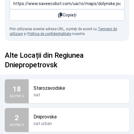
Copiați
Prin utilizarea acestei adrese URL, sunteți de acord cu
Termenii de
utilizare
și
Politica de confidențialitate
noastre.
Alte Locații din Regiunea
Dniepropetrovsk
18
Starozavodske
sat
AQI PM2.5
2
Dniprovske
sat urban
AQI PM2.5