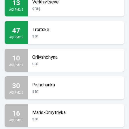
13
Verkhivtseve
oraș
AQI PM2.5
47
Troitske
sat
AQI PM2.5
10
Orlivshchyna
sat
AQI PM2.5
30
Pishchanka
sat
AQI PM2.5
16
Marie-Dmytrivka
sat
AQI PM2.5