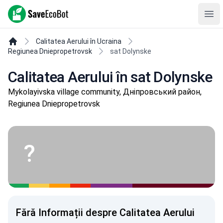
SaveEcoBot
Ope
Calitatea Aerului în Ucraina
Regiunea Dniepropetrovsk
sat Dolynske
Calitatea Aerului în sat Dolynske
Mykolayivska village community, Дніпровський район,
Regiunea Dniepropetrovsk
?
Fără Informații despre Calitatea Aerului