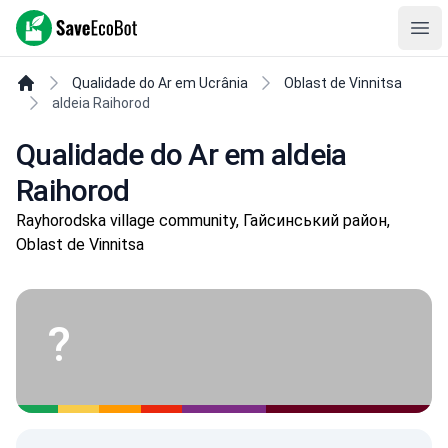
SaveEcoBot
Ope
Qualidade do Ar em Ucrânia
Oblast de Vinnitsa
aldeia Raihorod
Qualidade do Ar em aldeia
Raihorod
Rayhorodska village community, Гайсинський район,
Oblast de Vinnitsa
?