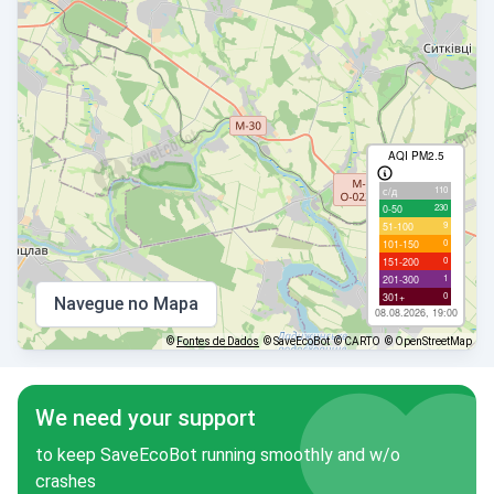
AQI PM2.5
110
с/д
230
0-50
9
51-100
0
101-150
0
151-200
1
201-300
0
301+
Navegue no Mapa
08.08.2026, 19:00
©
Fontes de Dados
© SaveEcoBot
© CARTO
© OpenStreetMap
We need your support
to keep SaveEcoBot running smoothly and w/o
crashes