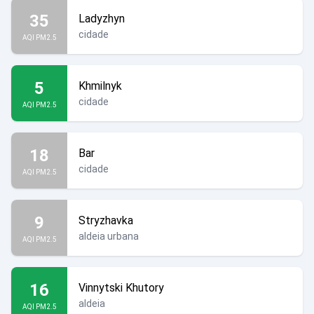
35
Ladyzhyn
cidade
AQI PM2.5
5
Khmilnyk
cidade
AQI PM2.5
18
Bar
cidade
AQI PM2.5
9
Stryzhavka
aldeia urbana
AQI PM2.5
16
Vinnytski Khutory
aldeia
AQI PM2.5