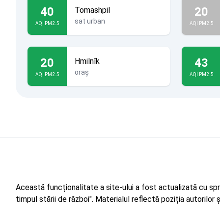
40
20
Tomashpil
sat urban
AQI PM2.5
AQI PM2.5
20
43
Hmilnîk
oraș
AQI PM2.5
AQI PM2.5
Această funcționalitate a site-ului a fost actualizată cu sp
timpul stării de război". Materialul reflectă poziția autorilo