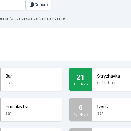
Copiați
are
și
Politica de confidențialitate
noastre.
21
Bar
Stryzhavka
oraș
sat urban
AQI PM2.5
6
Hrushkivtsi
Ivaniv
sat
sat
AQI PM2.5