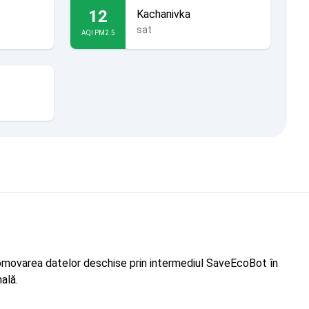
12
Kachanivka
sat
AQI PM2.5
"Promovarea datelor deschise prin intermediul SaveEcoBot în
ală.