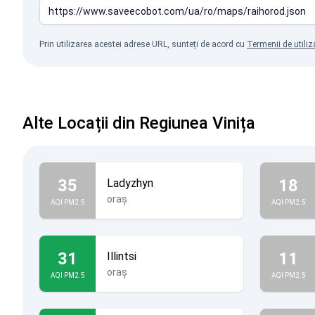
Prin utilizarea acestei adrese URL, sunteți de acord cu
Termenii de utiliz
Alte Locații din Regiunea Vinița
35
18
Ladyzhyn
oraș
AQI PM2.5
AQI PM2.5
31
11
Illintsi
oraș
AQI PM2.5
AQI PM2.5