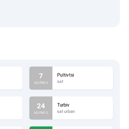
7
Pultivtsi
sat
AQI PM2.5
24
Turbiv
sat urban
AQI PM2.5