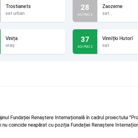
28
Trostianets
Zaozerne
sat urban
sat
AQI PM2.5
37
Vinița
Vinnîțki Hutorî
oraș
sat
AQI PM2.5
rijinul Fundației Renaștere Internațională în cadrul proiectului 
r și nu coincide neapărat cu poziția Fundației Renaștere Internațion