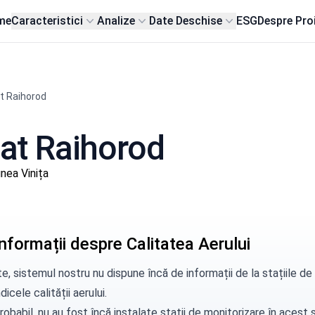
me
Caracteristici
Analize
Date Deschise
ESG
Despre Pro
t Raihorod
sat Raihorod
nea Vinița
nformații despre Calitatea Aerului
e, sistemul nostru nu dispune încă de informații de la stațiile d
dicele calității aerului.
robabil, nu au fost încă instalate stații de monitorizare în aces