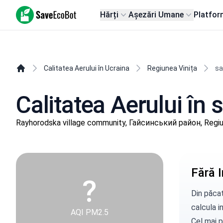
SaveEcoBot
Hărți
Așezări Umane
Platfor
Calitatea Aerului în Ucraina
Regiunea Vinița
sa
Calitatea Aerului în 
Rayhorodska village community, Гайсинський район, Regiu
Fără I
?
Din păcat
calcula in
AQI PM2.5
Cel mai p