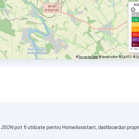
AQ
с/д
0-50
51-1
101-
151-
201-
301+
07.08.
©
Surse de Date
© SaveEcoBot
© CARTO
© O
t JSON pot fi utilizate pentru HomeAssistant, dashboarduri proprii