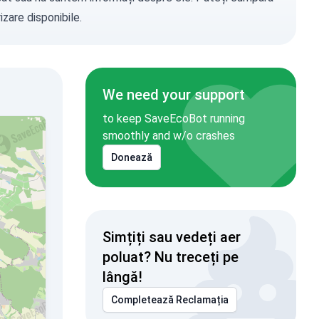
zare disponibile.
We need your support
to keep SaveEcoBot running
smoothly and w/o crashes
Donează
Simțiți sau vedeți aer
poluat? Nu treceți pe
lângă!
Completează Reclamația