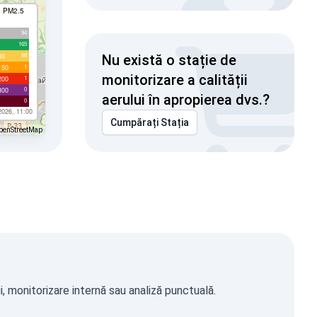
I PM2.5
94
165
88
00
Nu există o stație de
1
150
monitorizare a calității
1
200
0
300
aerului în apropierea dvs.?
0
2026, 11:00
Cumpărați Stația
penStreetMap
, monitorizare internă sau analiză punctuală.