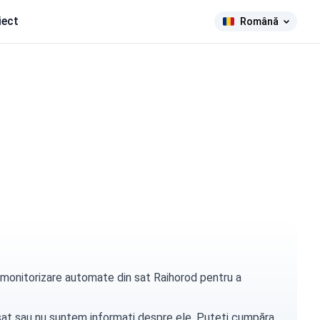
iect
Română
e monitorizare automate din sat Raihorod pentru a
t sat sau nu suntem informați despre ele. Puteți
cumpăra