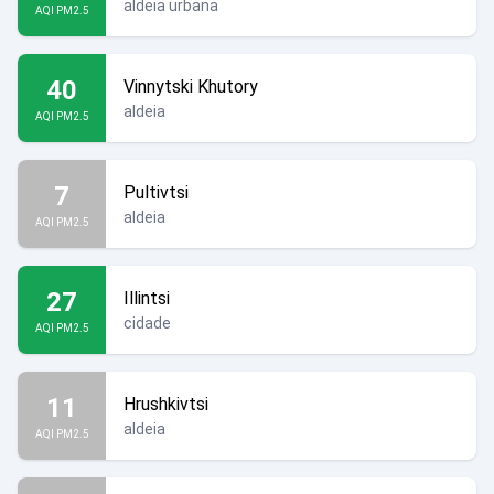
aldeia urbana
AQI PM2.5
40
Vinnytski Khutory
aldeia
AQI PM2.5
7
Pultivtsi
aldeia
AQI PM2.5
27
Illintsi
cidade
AQI PM2.5
11
Hrushkivtsi
aldeia
AQI PM2.5