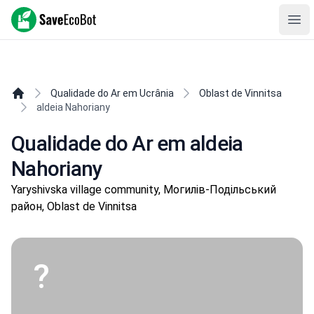
SaveEcoBot
Ope
Qualidade do Ar em Ucrânia
Oblast de Vinnitsa
aldeia Nahoriany
Qualidade do Ar em aldeia
Nahoriany
Yaryshivska village community, Могилів-Подільський
район, Oblast de Vinnitsa
?