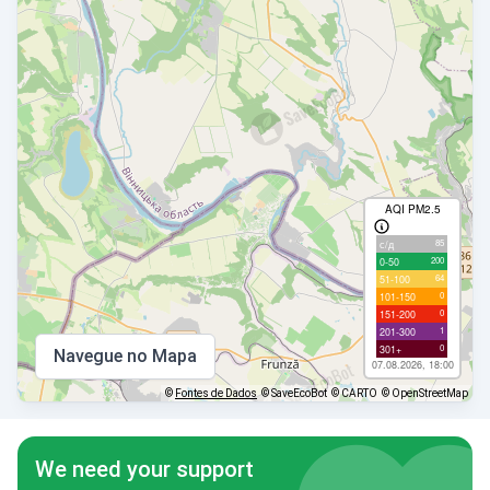
AQI PM2.5
85
с/д
200
0-50
64
51-100
0
101-150
0
151-200
1
201-300
0
301+
Navegue no Mapa
07.08.2026, 18:00
©
Fontes de Dados
© SaveEcoBot
© CARTO
© OpenStreetMap
We need your support