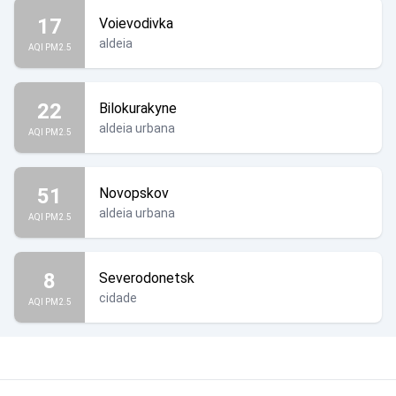
17
Voievodivka
aldeia
AQI PM2.5
22
Bilokurakyne
aldeia urbana
AQI PM2.5
51
Novopskov
aldeia urbana
AQI PM2.5
8
Severodonetsk
cidade
AQI PM2.5