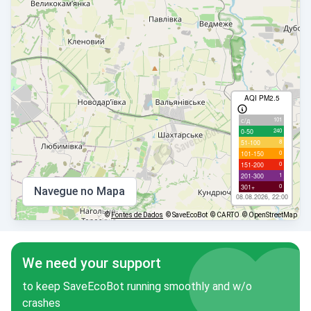
AQI PM2.5
101
с/д
240
0-50
8
51-100
0
101-150
0
151-200
1
201-300
0
301+
Navegue no Mapa
08.08.2026, 22:00
©
Fontes de Dados
© SaveEcoBot
© CARTO
© OpenStreetMap
We need your support
to keep SaveEcoBot running smoothly and w/o
crashes