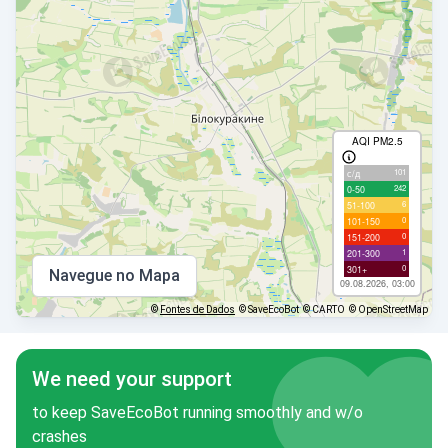
AQI PM2.5
101
с/д
242
0-50
6
51-100
0
101-150
0
151-200
1
201-300
0
301+
Navegue no Mapa
09.08.2026, 03:00
©
Fontes de Dados
© SaveEcoBot
© CARTO
© OpenStreetMap
We need your support
to keep SaveEcoBot running smoothly and w/o
crashes