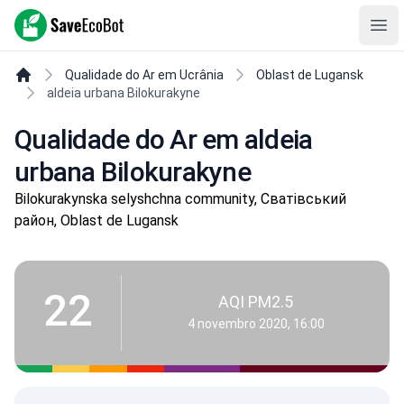
SaveEcoBot
Ope
Qualidade do Ar em Ucrânia
Oblast de Lugansk
aldeia urbana Bilokurakyne
Qualidade do Ar em aldeia
urbana Bilokurakyne
Bilokurakynska selyshchna community, Сватівський
район, Oblast de Lugansk
22
AQI PM2.5
4 novembro 2020, 16:00