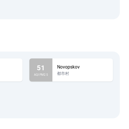
51
Novopskov
都市村
AQI PM2.5