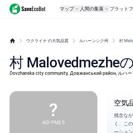
SaveEcoBot
マップ
人間の集落
プラット
ウクライナ の大気品質
ルハーンシク州
村 Mal
村 Malovedmezh
Dovzhanska city community, Довжанський район, 
空気
?
残念なが
AQI PM2.5
く、こ
ーション