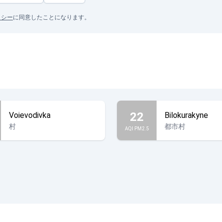
リシー
に同意したことになります。
22
Voievodivka
Bilokurakyne
村
都市村
AQI PM2.5