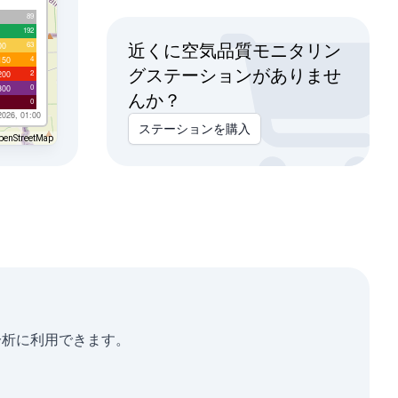
89
192
63
00
近くに空気品質モニタリン
4
150
グステーションがありませ
2
200
0
300
んか？
0
2026, 01:00
ステーションを購入
penStreetMap
単発分析に利用できます。