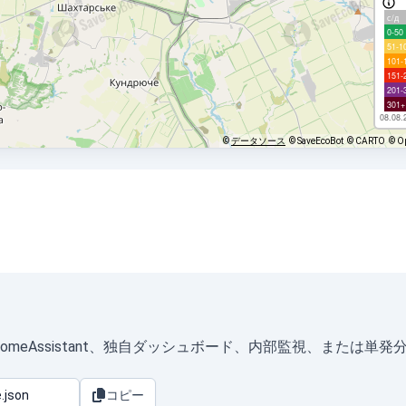
с/д
0-50
51-1
101-
151-
201-
301+
08.08.
©
データソース
© SaveEcoBot
© CARTO
© O
は、HomeAssistant、独自ダッシュボード、内部監視、または
コピー