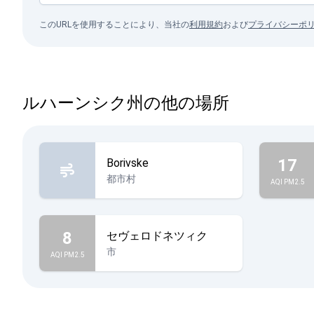
このURLを使用することにより、当社の
利用規約
および
プライバシーポ
ルハーンシク州の他の場所
17
Borivske
都市村
AQI PM2.5
8
セヴェロドネツィク
市
AQI PM2.5