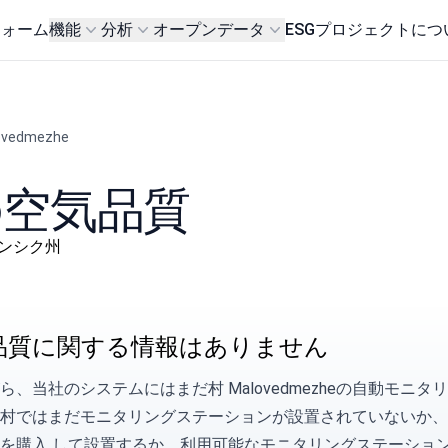
フォーム
機能
分析
オープンデータ
ESG
プロジェクトにつ
ovedmezhe
eの空気品質
ルハーンシク州
品質に関する情報はありません
ら、当社のシステムにはまだ村 Malovedmezheの自動モ
の村ではまだモニタリングステーションが設置されていないか
を購入
して設置するか、利用可能なモニタリングステーショ