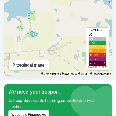
AQI PM2.5
93
с/д
171
0-50
80
51-100
3
101-150
1
151-200
1
201-300
0
301+
Przeglądaj mapę
06.08.2026, 21:00
©
Źródła Danych
© SaveEcoBot
© CARTO
© OpenStreetMap
We need your support
to keep SaveEcoBot running smoothly and w/o
crashes
Wsparcie Finansowe