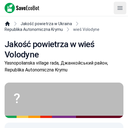
SaveEcoBot
Ope
Jakość powietrza w Ukraina
Republika Autonomiczna Krymu
wieś Volodyne
Jakość powietrza w wieś
Volodyne
Yasnopolianska village rada, Джанкойський район,
Republika Autonomiczna Krymu
?