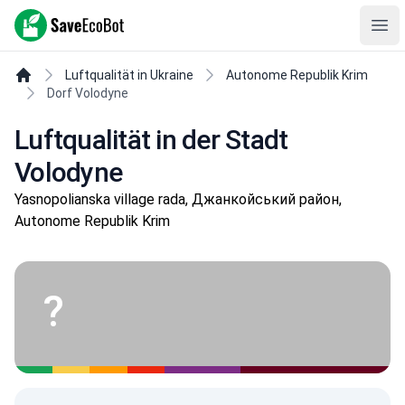
SaveEcoBot
Ope
Luftqualität in Ukraine
Autonome Republik Krim
Dorf Volodyne
Luftqualität in der Stadt
Volodyne
Yasnopolianska village rada, Джанкойський район,
Autonome Republik Krim
?