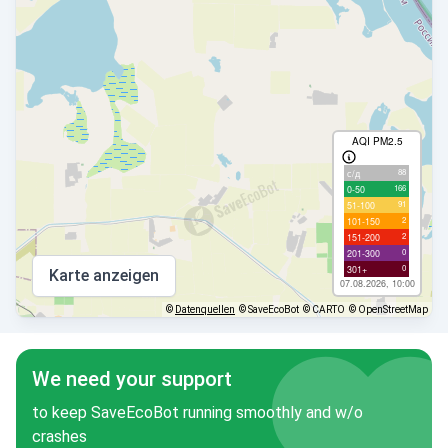
AQI PM2.5
88
с/д
166
0-50
91
51-100
2
101-150
2
151-200
0
201-300
0
301+
Karte anzeigen
07.08.2026, 10:00
©
Datenquellen
© SaveEcoBot
© CARTO
© OpenStreetMap
We need your support
to keep SaveEcoBot running smoothly and w/o
crashes