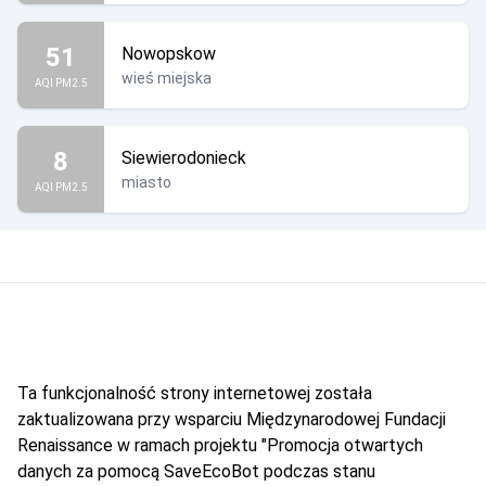
51
Nowopskow
wieś miejska
AQI PM2.5
8
Siewierodonieck
miasto
AQI PM2.5
Ta funkcjonalność strony internetowej została
zaktualizowana przy wsparciu Międzynarodowej Fundacji
Renaissance w ramach projektu "Promocja otwartych
danych za pomocą SaveEcoBot podczas stanu