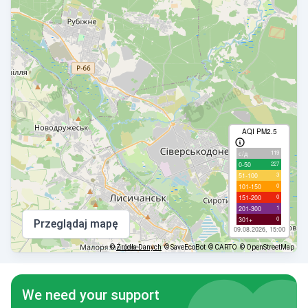
AQI PM2.5
119
с/д
227
0-50
3
51-100
0
101-150
0
151-200
1
201-300
0
301+
Przeglądaj mapę
09.08.2026, 15:00
©
Źródła Danych
© SaveEcoBot
© CARTO
© OpenStreetMap
We need your support