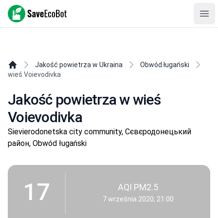
SaveEcoBot
Ope
Jakość powietrza w Ukraina
Obwód ługański
wieś Voievodivka
Jakość powietrza w wieś
Voievodivka
Sievierodonetska city community, Сєвєродонецький
район, Obwód ługański
17
AQI PM2.5
7 września 2020, 21:00