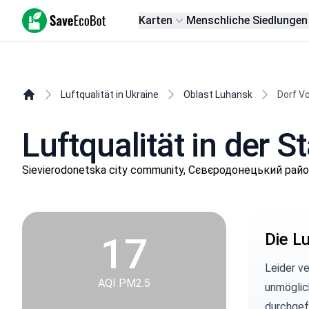
SaveEcoBot
Karten
Menschliche Siedlungen
Luftqualität in Ukraine
Oblast Luhansk
Dorf V
Luftqualität in der 
Sievierodonetska city community, Сєвєродонецький райо
17
Die Lu
Leider v
AQI PM2.5
unmöglic
durchgef