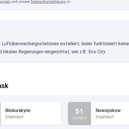
gungen
und unserer
Datenschutzerklärung
zu.
1 Luftüberwachungsstationen installiert, leider funktioniert ke
 lokalen Regierungen eingerichtet, wie z.B.:
Eco City
.
nsk
51
Bilokurakyne
Nowopskow
Stadtdorf
Stadtdorf
AQI PM2.5