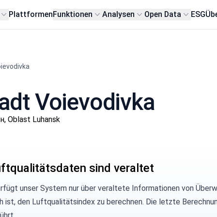
Plattformen
Funktionen
Analysen
Open Data
ESG
Übe
oievodivka
Stadt Voievodivka
н, Oblast Luhansk
ftqualitätsdaten sind veraltet
erfügt unser System nur über veraltete Informationen von Überw
h ist, den Luftqualitätsindex zu berechnen. Die letzte Berech
ührt.