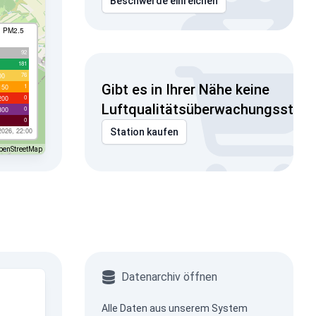
Beschwerde einreichen
I PM2.5
92
181
76
00
Gibt es in Ihrer Nähe keine
1
150
0
200
Luftqualitätsüberwachungsstati
0
300
0
2026, 22:00
Station kaufen
penStreetMap
Datenarchiv öffnen
Alle Daten aus unserem System