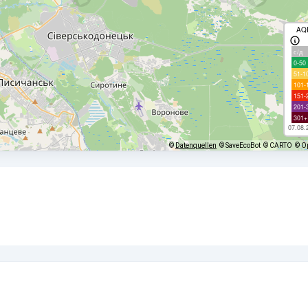
AQ
с/д
0-50
51-1
101-
151-
201-
301+
07.08.
©
Datenquellen
© SaveEcoBot
© CARTO
© O