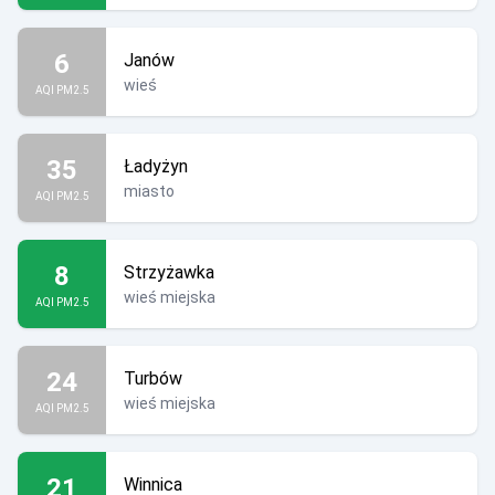
6
Janów
wieś
AQI PM2.5
35
Ładyżyn
miasto
AQI PM2.5
8
Strzyżawka
wieś miejska
AQI PM2.5
24
Turbów
wieś miejska
AQI PM2.5
21
Winnica