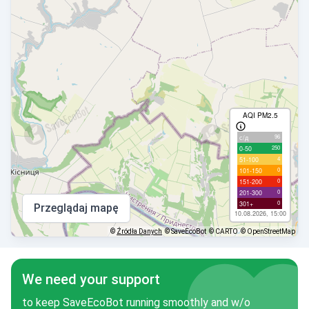
AQI PM2.5
96
с/д
250
0-50
4
51-100
0
101-150
0
151-200
0
201-300
0
301+
Przeglądaj mapę
10.08.2026, 15:00
©
Źródła Danych
© SaveEcoBot
© CARTO
© OpenStreetMap
We need your support
to keep SaveEcoBot running smoothly and w/o