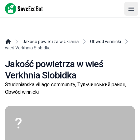
SaveEcoBot
Ope
Jakość powietrza w Ukraina
Obwód winnicki
wieś Verkhnia Slobidka
Jakość powietrza w wieś
Verkhnia Slobidka
Studenianska village community, Тульчинський район,
Obwód winnicki
?