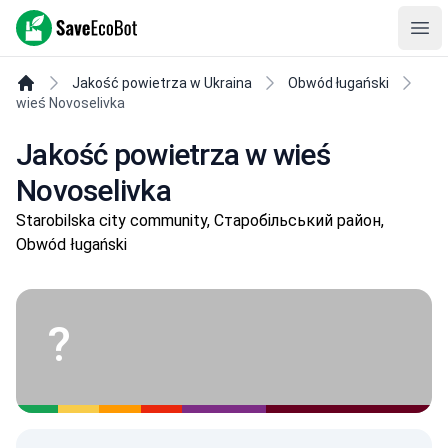
SaveEcoBot
Ope
Jakość powietrza w Ukraina
Obwód ługański
wieś Novoselivka
Jakość powietrza w wieś
Novoselivka
Starobilska city community, Старобільський район,
Obwód ługański
?