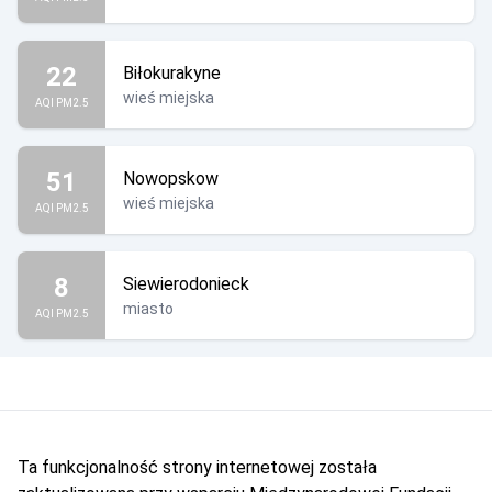
22
Biłokurakyne
wieś miejska
AQI PM2.5
51
Nowopskow
wieś miejska
AQI PM2.5
8
Siewierodonieck
miasto
AQI PM2.5
Ta funkcjonalność strony internetowej została