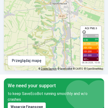
AQI PM2.5
108
с/д
210
0-50
30
51-100
2
101-150
0
151-200
0
201-300
0
301+
Przeglądaj mapę
08.08.2026, 10:00
©
Źródła Danych
© SaveEcoBot
© CARTO
© OpenStreetMap
We need your support
to keep SaveEcoBot running smoothly and w/o
crashes
Wsparcie Finansowe