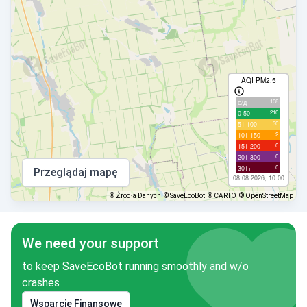
AQI PM2.5
108
с/д
210
0-50
30
51-100
2
101-150
0
151-200
0
201-300
0
301+
Przeglądaj mapę
08.08.2026, 10:00
©
Źródła Danych
© SaveEcoBot
© CARTO
© OpenStreetMap
We need your support
to keep SaveEcoBot running smoothly and w/o
crashes
Wsparcie Finansowe