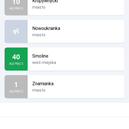
10
Kropywnycki
miasto
AQI PM2.5
Nowoukrainka
miasto
40
Smoline
wieś miejska
AQI PM2.5
1
Znamianka
miasto
AQI PM2.5