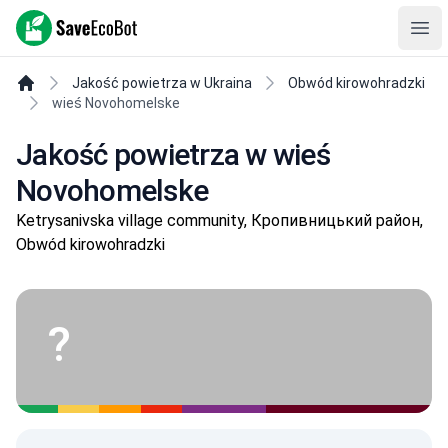
SaveEcoBot
Ope
Jakość powietrza w Ukraina
Obwód kirowohradzki
wieś Novohomelske
Jakość powietrza w wieś
Novohomelske
Ketrysanivska village community, Кропивницький район,
Obwód kirowohradzki
?