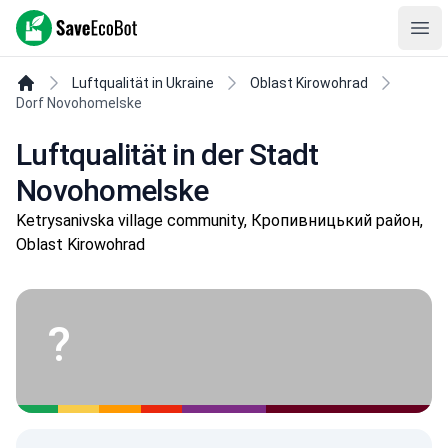
SaveEcoBot
Ope
Luftqualität in Ukraine
Oblast Kirowohrad
Dorf Novohomelske
Luftqualität in der Stadt
Novohomelske
Ketrysanivska village community, Кропивницький район,
Oblast Kirowohrad
?