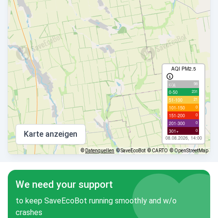
AQI PM2.5
98
с/д
231
0-50
21
51-100
0
101-150
0
151-200
0
201-300
0
301+
Karte anzeigen
08.08.2026, 14:00
©
Datenquellen
© SaveEcoBot
© CARTO
© OpenStreetMap
We need your support
to keep SaveEcoBot running smoothly and w/o
crashes