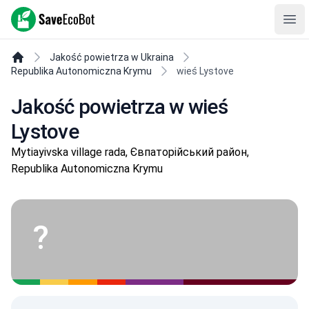
SaveEcoBot
Ope
Jakość powietrza w Ukraina
Republika Autonomiczna Krymu
wieś Lystove
Jakość powietrza w wieś
Lystove
Mytiayivska village rada, Євпаторійський район,
Republika Autonomiczna Krymu
?