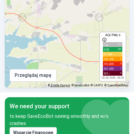
AQI PM2.5
111
с/д
231
0-50
7
51-100
0
101-150
0
151-200
1
201-300
0
301+
Przeglądaj mapę
09.08.2026, 06:00
©
Źródła Danych
© SaveEcoBot
© CARTO
© OpenStreetMap
We need your support
to keep SaveEcoBot running smoothly and w/o
crashes
Wsparcie Finansowe