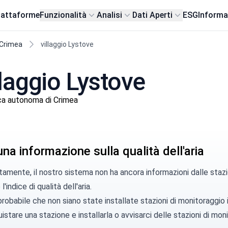
iattaforme
Funzionalità
Analisi
Dati Aperti
ESG
Informa
 Crimea
villaggio Lystove
illaggio Lystove
ca autonoma di Crimea
a informazione sulla qualità dell'aria
amente, il nostro sistema non ha ancora informazioni dalle stazi
l'indice di qualità dell'aria.
robabile che non siano state installate stazioni di monitoraggio
istare una stazione
e installarla o
avvisarci
delle stazioni di moni