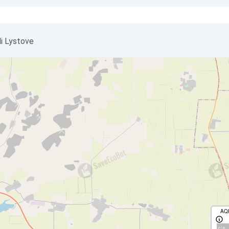
di Lystove
AQ
с/д