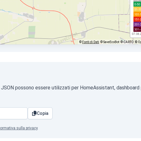
0-50
51-1
101-
151-
201-
301+
07.08.
©
Fonti di Dati
© SaveEcoBot
© CARTO
© O
mato JSON possono essere utilizzati per HomeAssistant, dashboard 
Copia
formativa sulla privacy
.