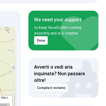
La Crimea è
We need your support
to keep SaveEcoBot running
smoothly and w/o crashes
Dona
Avverti o vedi aria
inquinata? Non passare
oltre!
Compila il reclamo
I PM2.5
102