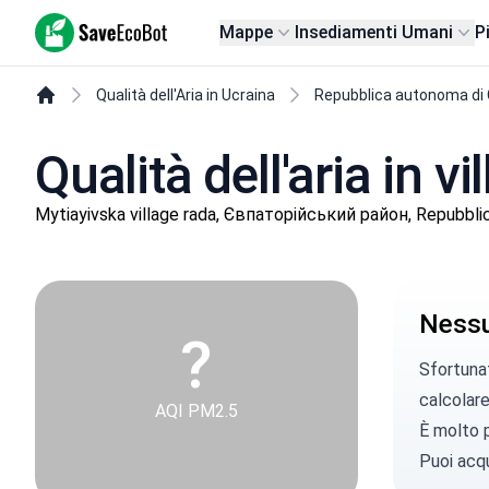
SaveEcoBot
Mappe
Insediamenti Umani
P
Qualità dell'Aria in Ucraina
Repubblica autonoma di
Qualità dell'aria in v
Mytiayivska village rada, Євпаторійський район, Repubbli
Nessun
?
Sfortunat
calcolare 
AQI PM2.5
È molto p
Puoi
acqu