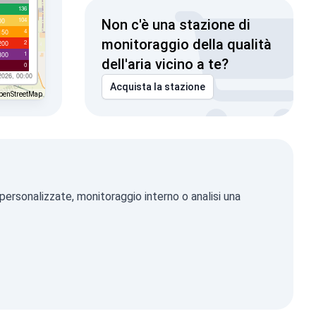
136
104
00
Non c'è una stazione di
4
150
monitoraggio della qualità
2
200
1
300
dell'aria vicino a te?
0
2026, 00:00
Acquista la stazione
penStreetMap
personalizzate, monitoraggio interno o analisi una