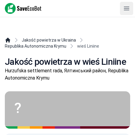
SaveEcoBot
Ope
Jakość powietrza w Ukraina
Republika Autonomiczna Krymu
wieś Liniine
Jakość powietrza w wieś Liniine
Hurzufska settlement rada, Ялтинський район, Republika
Autonomiczna Krymu
?