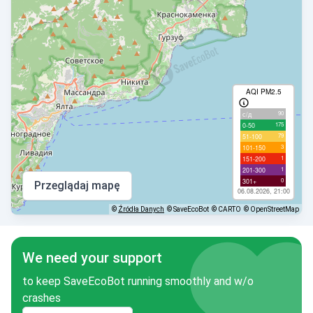
AQI PM2.5
90
с/д
175
0-50
79
51-100
3
101-150
1
151-200
1
201-300
0
301+
Przeglądaj mapę
06.08.2026, 21:00
©
Źródła Danych
© SaveEcoBot
© CARTO
© OpenStreetMap
We need your support
to keep SaveEcoBot running smoothly and w/o
crashes