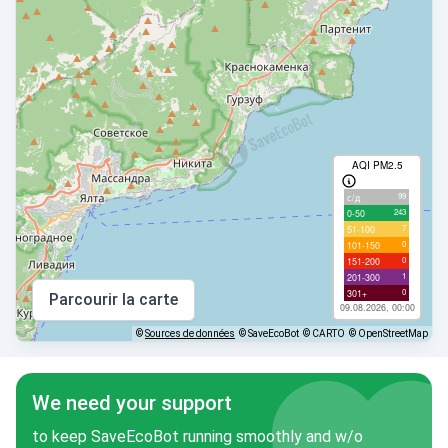
AQI PM2.5
99
с/д
243
0-50
7
51-100
0
101-150
0
151-200
1
201-300
0
301+
Parcourir la carte
09.08.2026, 00:00
©
Sources de données
© SaveEcoBot
© CARTO
© OpenStreetMap
We need your support
to keep SaveEcoBot running smoothly and w/o