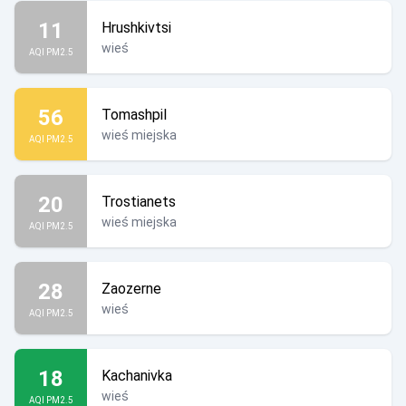
11
Hrushkivtsi
wieś
AQI PM2.5
56
Tomashpil
wieś miejska
AQI PM2.5
20
Trostianets
wieś miejska
AQI PM2.5
28
Zaozerne
wieś
AQI PM2.5
18
Kachanivka
wieś
AQI PM2.5