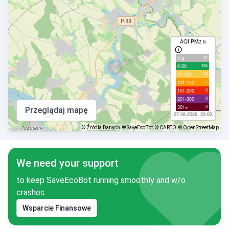
AQI PM2.5
91
с/д
184
0-50
74
51-100
1
101-150
0
151-200
0
201-300
0
301+
Przeglądaj mapę
07.08.2026, 23:00
©
Źródła Danych
© SaveEcoBot
© CARTO
© OpenStreetMap
We need your support
to keep SaveEcoBot running smoothly and w/o
crashes
Wsparcie Finansowe