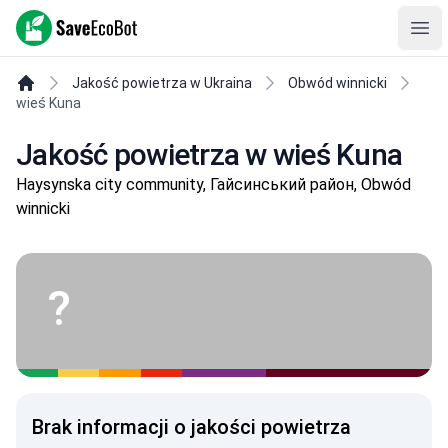
SaveEcoBot
Ope
Jakość powietrza w Ukraina
Obwód winnicki
wieś Kuna
Jakość powietrza w wieś Kuna
Haysynska city community, Гайсинський район, Obwód
winnicki
?
Brak informacji o jakości powietrza