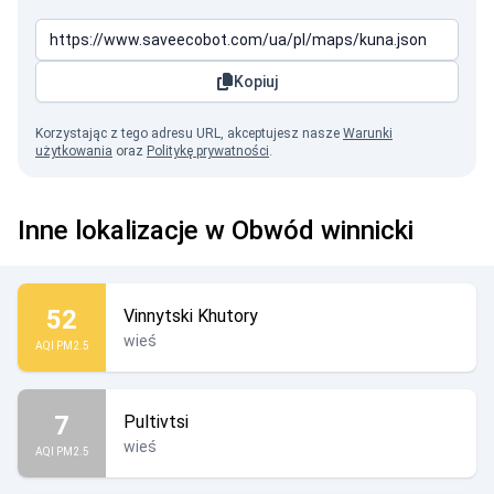
Kopiuj
Korzystając z tego adresu URL, akceptujesz nasze
Warunki
użytkowania
oraz
Politykę prywatności
.
Inne lokalizacje w Obwód winnicki
52
Vinnytski Khutory
wieś
AQI PM2.5
7
Pultivtsi
wieś
AQI PM2.5