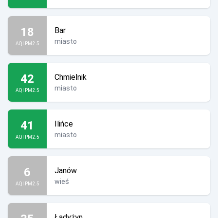
18
Bar
miasto
AQI PM2.5
42
Chmielnik
miasto
AQI PM2.5
41
Ilińce
miasto
AQI PM2.5
6
Janów
wieś
AQI PM2.5
Ładyżyn