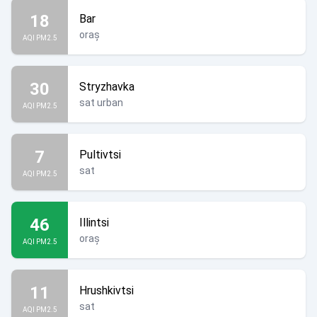
18
Bar
oraș
AQI PM2.5
30
Stryzhavka
sat urban
AQI PM2.5
7
Pultivtsi
sat
AQI PM2.5
46
Illintsi
oraș
AQI PM2.5
11
Hrushkivtsi
sat
AQI PM2.5