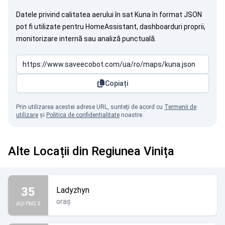
Datele privind calitatea aerului în sat Kuna în format JSON
pot fi utilizate pentru HomeAssistant, dashboarduri proprii,
monitorizare internă sau analiză punctuală.
Copiați
Prin utilizarea acestei adrese URL, sunteți de acord cu
Termenii de
utilizare
și
Politica de confidențialitate
noastre.
Alte Locații din Regiunea Vinița
35
Ladyzhyn
oraș
AQI PM2.5