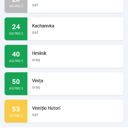
sat
AQI PM2.5
24
Kachanivka
sat
AQI PM2.5
40
Hmilnîk
oraș
AQI PM2.5
50
Vinița
oraș
AQI PM2.5
53
Vinnîțki Hutorî
sat
AQI PM2.5