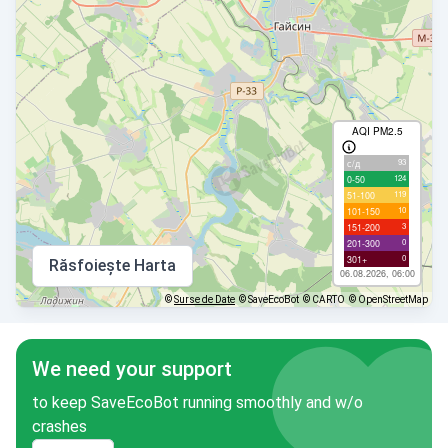
AQI PM2.5
93
с/д
124
0-50
119
51-100
10
101-150
3
151-200
0
201-300
0
301+
Răsfoiește Harta
06.08.2026, 06:00
©
Surse de Date
© SaveEcoBot
© CARTO
© OpenStreetMap
We need your support
to keep SaveEcoBot running smoothly and w/o
crashes