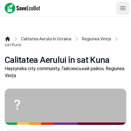
SaveEcoBot
Ope
Calitatea Aerului în Ucraina
Regiunea Vinița
sat Kuna
Calitatea Aerului în sat Kuna
Haysynska city community, Гайсинський район, Regiunea
Vinița
?