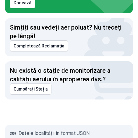
Donează
Simțiți sau vedeți aer poluat? Nu treceți
pe lângă!
Completează Reclamația
Nu există o stație de monitorizare a
calității aerului în apropierea dvs.?
Cumpărați Stația
Datele localității în format JSON