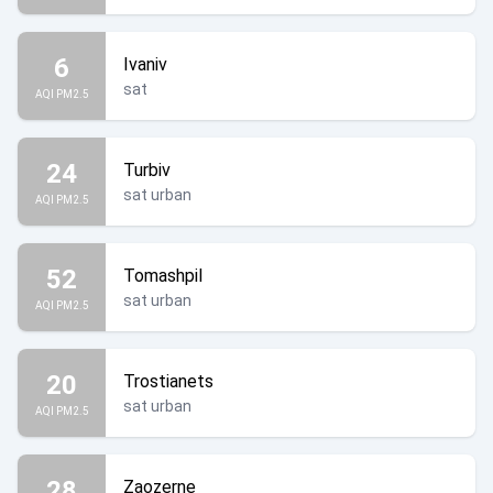
6
Ivaniv
sat
AQI PM2.5
24
Turbiv
sat urban
AQI PM2.5
52
Tomashpil
sat urban
AQI PM2.5
20
Trostianets
sat urban
AQI PM2.5
28
Zaozerne