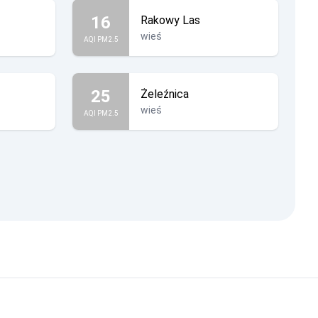
16
Rakowy Las
wieś
AQI PM2.5
25
Żeleźnica
wieś
AQI PM2.5