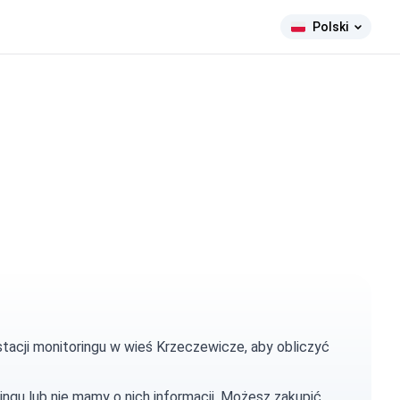
Polski
stacji monitoringu w wieś Krzeczewicze, aby obliczyć
ingu lub nie mamy o nich informacji. Możesz
zakupić