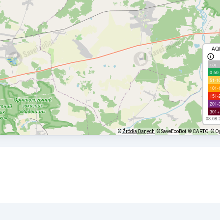
AQ
с/д
0-50
51-1
101-
151-
201-
301+
08.08.
©
Źródła Danych
© SaveEcoBot
© CARTO
© O