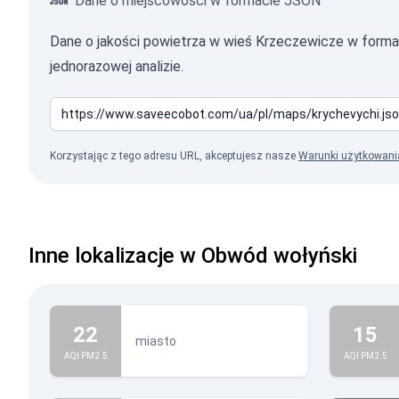
Dane o miejscowości w formacie JSON
Dane o jakości powietrza w wieś Krzeczewicze w for
jednorazowej analizie.
Korzystając z tego adresu URL, akceptujesz nasze
Warunki użytkowani
Inne lokalizacje w Obwód wołyński
22
15
miasto
AQI PM2.5
AQI PM2.5