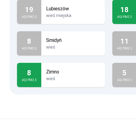
19
18
Lubieszów
wieś miejska
AQI PM2.5
AQI PM2.5
8
11
Smidyń
wieś
AQI PM2.5
AQI PM2.5
8
5
Zimno
wieś
AQI PM2.5
AQI PM2.5