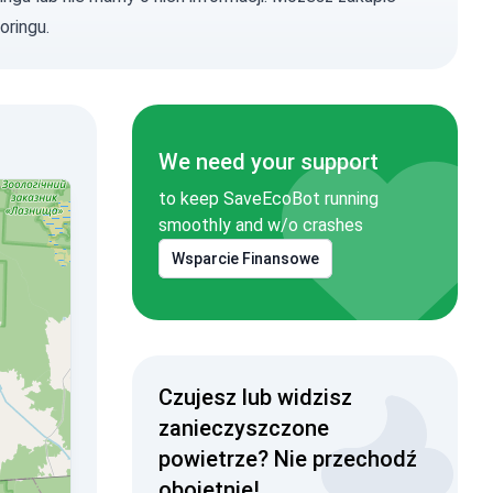
oringu.
We need your support
to keep SaveEcoBot running
smoothly and w/o crashes
Wsparcie Finansowe
Czujesz lub widzisz
zanieczyszczone
powietrze? Nie przechodź
obojętnie!