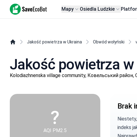
SaveEcoBot
Mapy
Osiedla Ludzkie
Platfo
Jakość powietrza w Ukraina
Obwód wołyński
Jakość powietrza w
Kolodiazhnenska village community, Ковельський район,
Brak i
?
Niestety
indeks ja
AQI PM2.5
Najprawd