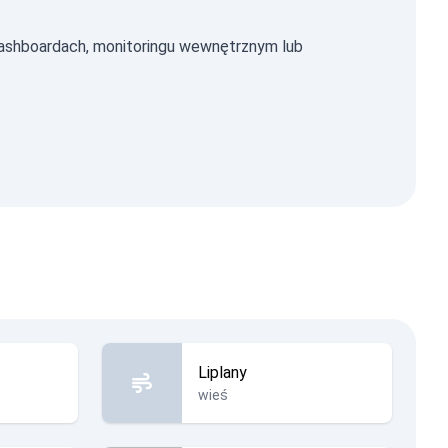
ashboardach, monitoringu wewnętrznym lub
Liplany
wieś