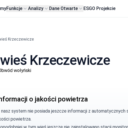
rmy
Funkcje
Analizy
Dane Otwarte
ESG
O Projekcie
wieś Krzeczewicze
 wieś Krzeczewicze
 Obwód wołyński
nformacji o jakości powietrza
, nasz system nie posiada jeszcze informacji z automatycznych 
kości powietrza.
opodobniej w tym wieś jeszcze nie zainstalowano stacji monitor