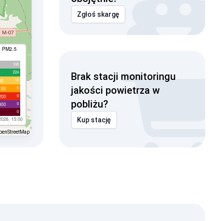
Zgłoś skargę
I PM2.5
108
224
Brak stacji monitoringu
18
00
jakości powietrza w
0
150
0
200
pobliżu?
0
300
0
2026, 15:00
Kup stację
penStreetMap