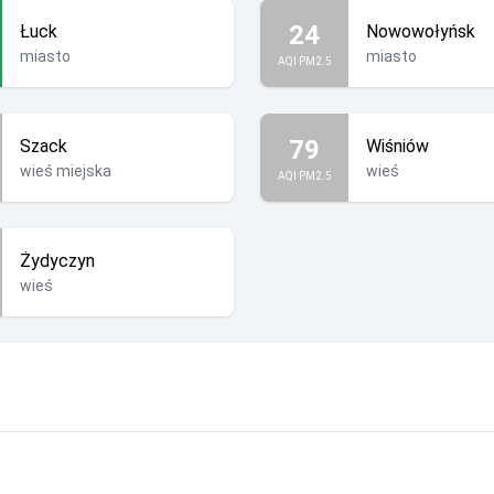
24
Łuck
Nowowołyńsk
miasto
miasto
AQI PM2.5
79
Szack
Wiśniów
wieś miejska
wieś
AQI PM2.5
Żydyczyn
wieś