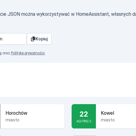
macie JSON można wykorzystywać w HomeAssistant, własnych d
Kopiuj
a
oraz
Politykę prywatności
.
22
Horochów
Kowel
miasto
miasto
AQI PM2.5