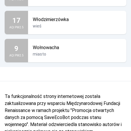
17
Włodzimierzówka
wieś
AQI PM2.5
9
Wołnowacha
miasto
AQI PM2.5
Ta funkcjonalność strony internetowej została
zaktualizowana przy wsparciu Międzynarodowej Fundacji
Renaissance w ramach projektu "Promocja otwartych
danych za pomocą SaveEcoBot podczas stanu
wojennego". Materiał odzwierciedla stanowisko autorów i