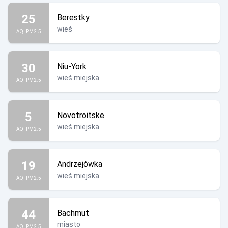
25
Berestky
wieś
AQI PM2.5
30
Niu-York
wieś miejska
AQI PM2.5
5
Novotroitske
wieś miejska
AQI PM2.5
19
Andrzejówka
wieś miejska
AQI PM2.5
44
Bachmut
miasto
AQI PM2.5