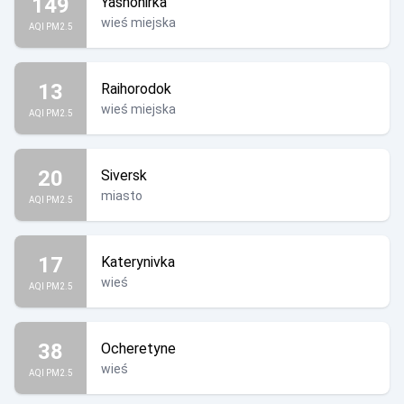
149
Yasnohirka
wieś miejska
AQI PM2.5
13
Raihorodok
wieś miejska
AQI PM2.5
20
Siversk
miasto
AQI PM2.5
17
Katerynivka
wieś
AQI PM2.5
38
Ocheretyne
wieś
AQI PM2.5