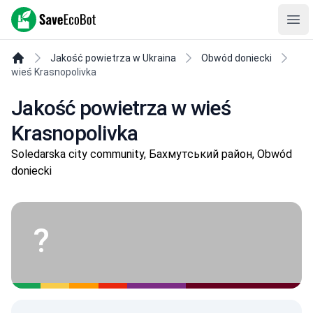
SaveEcoBot
Ope
Jakość powietrza w Ukraina
Obwód doniecki
wieś Krasnopolivka
Jakość powietrza w wieś
Krasnopolivka
Soledarska city community, Бахмутський район, Obwód
doniecki
?