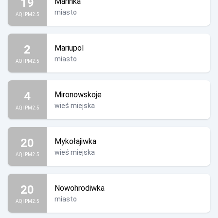
19
Marinka
miasto
AQI PM2.5
2
Mariupol
miasto
AQI PM2.5
4
Mironowskoje
wieś miejska
AQI PM2.5
20
Mykołajiwka
wieś miejska
AQI PM2.5
20
Nowohrodiwka
miasto
AQI PM2.5