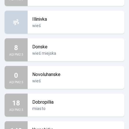
Illinivka
wieś
8
Donske
wieś miejska
AQI PM2.5
0
Novoluhanske
wieś
AQI PM2.5
18
Dobropillia
miasto
AQI PM2.5