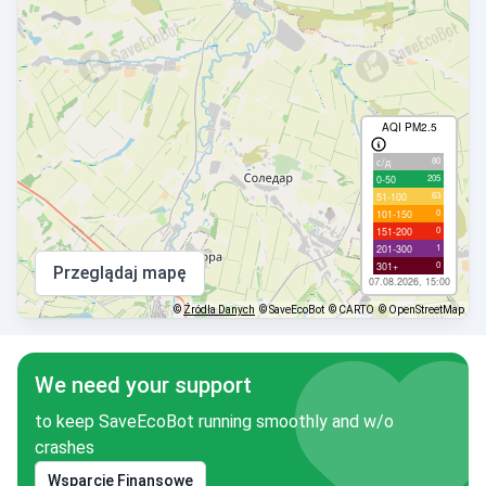
AQI PM2.5
80
с/д
205
0-50
63
51-100
0
101-150
0
151-200
1
201-300
0
301+
Przeglądaj mapę
07.08.2026, 15:00
©
Źródła Danych
© SaveEcoBot
© CARTO
© OpenStreetMap
We need your support
to keep SaveEcoBot running smoothly and w/o
crashes
Wsparcie Finansowe