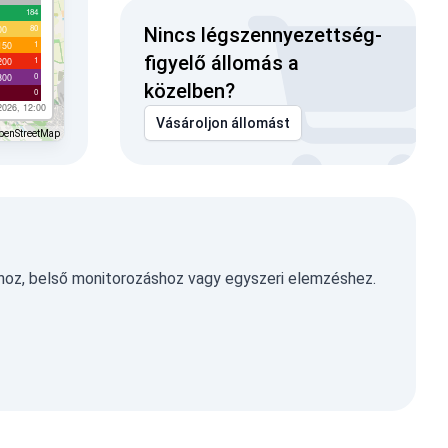
184
80
00
Nincs légszennyezettség-
1
150
figyelő állomás a
1
200
0
300
közelben?
0
2026, 12:00
Vásároljon állomást
penStreetMap
hoz, belső monitorozáshoz vagy egyszeri elemzéshez.