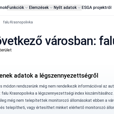
rmok
Funkciók
Elemzések
Nyílt adatok
ESG
A projektről
falu Krasnopolivka
vetkező városban: fal
terület
enek adatok a légszennyezettségről
os módon rendszerünk még nem rendelkezik információval az au
: falu Krasnopolivka a légszennyezettségi index kiszámításához.
űleg még nem telepítettek monitorozó állomásokat ebben a vár
és telepítheti, vagy
értesíthet minket
elérhető monitorozó állo