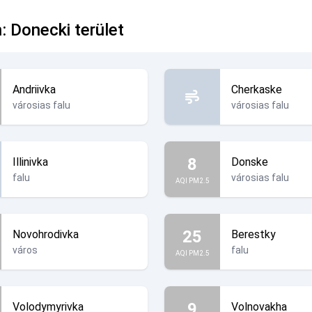
: Donecki terület
Andriivka
Cherkaske
városias falu
városias falu
8
Illinivka
Donske
falu
városias falu
AQI PM2.5
25
Novohrodivka
Berestky
város
falu
AQI PM2.5
9
Volodymyrivka
Volnovakha