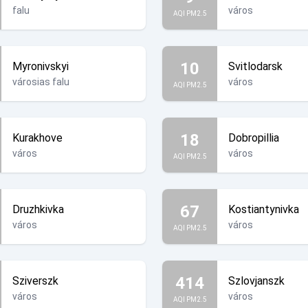
falu
város
AQI PM2.5
10
Myronivskyi
Svitlodarsk
városias falu
város
AQI PM2.5
18
Kurakhove
Dobropillia
város
város
AQI PM2.5
67
Druzhkivka
Kostiantynivka
város
város
AQI PM2.5
414
Sziverszk
Szlovjanszk
város
város
AQI PM2.5