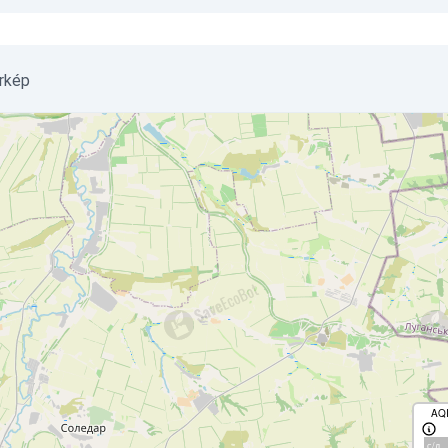
érkép
AQ
с/д