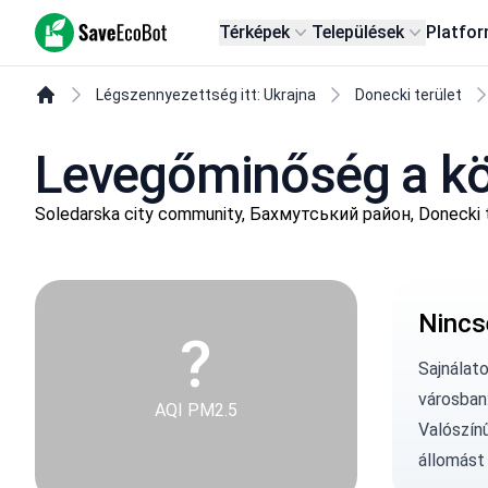
SaveEcoBot
Térképek
Települések
Platfo
Légszennyezettség itt: Ukrajna
Donecki terület
Levegőminőség a kö
Soledarska city community, Бахмутський район, Donecki 
Nincs
?
Sajnálat
városban
AQI PM2.5
Valószín
állomást