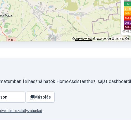
0-50
51-1
101-
151-
201-
301+
07.08.
©
Adatforrások
© SaveEcoBot
© CARTO
© O
ormátumban felhasználhatók HomeAssistanthez, saját dashboard
Másolás
tvédelmi szabályzatunkat
.