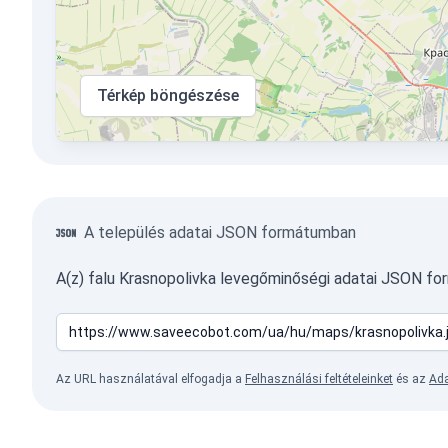
Térkép böngészése
A település adatai JSON formátumban
A(z) falu Krasnopolivka levegőminőségi adatai JSON f
Az URL használatával elfogadja a
Felhasználási feltételeinket
és az
Ada