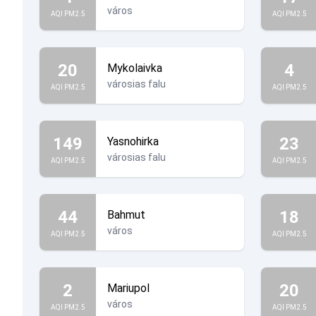
város
AQI PM2.5
AQI PM2.5
20
4
Mykolaivka
városias falu
AQI PM2.5
AQI PM2.5
149
23
Yasnohirka
városias falu
AQI PM2.5
AQI PM2.5
44
18
Bahmut
város
AQI PM2.5
AQI PM2.5
2
20
Mariupol
város
AQI PM2.5
AQI PM2.5