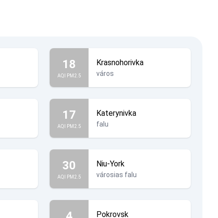
18
Krasnohorivka
város
AQI PM2.5
17
Katerynivka
falu
AQI PM2.5
30
Niu-York
városias falu
AQI PM2.5
4
Pokrovsk