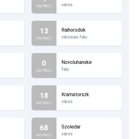
város
AQI PM2.5
13
Raihorodok
városias falu
AQI PM2.5
0
Novoluhanske
falu
AQI PM2.5
18
Kramatorszk
város
AQI PM2.5
68
Szoledar
város
AQI PM2.5