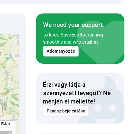
We need your support
to keep SaveEcoBot running
smoothly and w/o crashes
Adományozás
Érzi vagy látja a
szennyezett levegőt? Ne
menjen el mellette!
Panasz bejelentése
I PM2.5
83