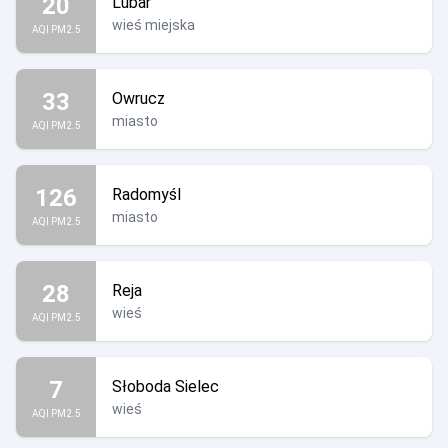
20
Lubar
wieś miejska
AQI PM2.5
33
Owrucz
miasto
AQI PM2.5
126
Radomyśl
miasto
AQI PM2.5
28
Reja
wieś
AQI PM2.5
7
Słoboda Sielec
wieś
AQI PM2.5