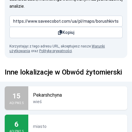
analizie.
Kopiuj
Korzystając z tego adresu URL, akceptujesz nasze
Warunki
użytkowania
oraz
Politykę prywatności
.
Inne lokalizacje w Obwód żytomierski
15
Pekarshchyna
wieś
AQI PM2.5
6
miasto
AQI PM2.5