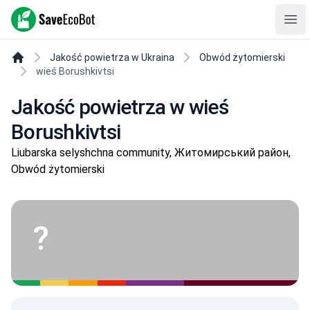
SaveEcoBot
Ope
Jakość powietrza w Ukraina
Obwód żytomierski
wieś Borushkivtsi
Jakość powietrza w wieś
Borushkivtsi
Liubarska selyshchna community, Житомирський район,
Obwód żytomierski
?