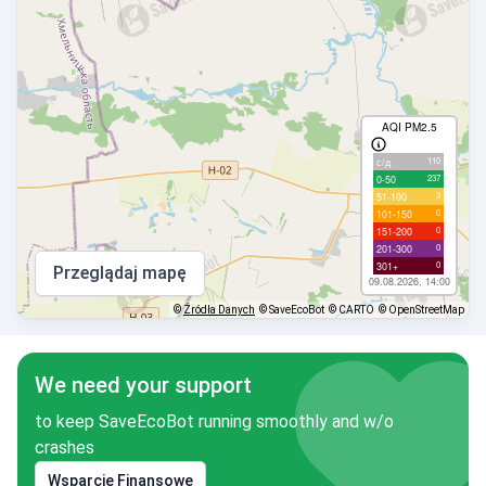
AQI PM2.5
110
с/д
237
0-50
3
51-100
0
101-150
0
151-200
0
201-300
0
301+
Przeglądaj mapę
09.08.2026, 14:00
©
Źródła Danych
© SaveEcoBot
© CARTO
© OpenStreetMap
We need your support
to keep SaveEcoBot running smoothly and w/o
crashes
Wsparcie Finansowe