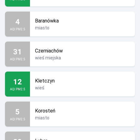
4
Baranówka
miasto
AQI PM2.5
31
Czerniachów
wieś miejska
AQI PM2.5
12
Kletczyn
wieś
AQI PM2.5
5
Korosteń
miasto
AQI PM2.5