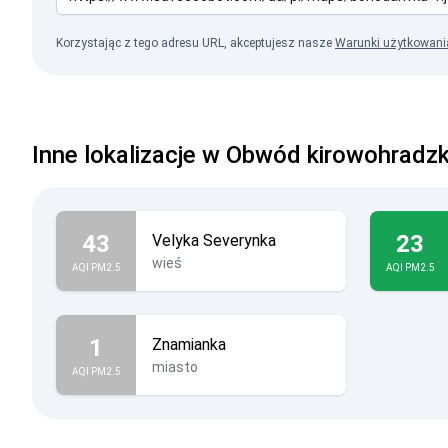
Korzystając z tego adresu URL, akceptujesz nasze
Warunki użytkowani
Inne lokalizacje w Obwód kirowohradzk
43
23
Velyka Severynka
wieś
AQI PM2.5
AQI PM2.5
1
Znamianka
miasto
AQI PM2.5