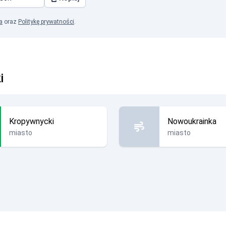
a
oraz
Politykę prywatności
.
i
Kropywnycki
Nowoukrainka
miasto
miasto