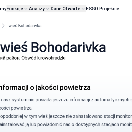
rmy
Funkcje
Analizy
Dane Otwarte
ESG
O Projekcie
wieś Bohodarivka
 wieś Bohodarivka
ий район, Obwód kirowohradzki
nformacji o jakości powietrza
, nasz system nie posiada jeszcze informacji z automatycznych s
kości powietrza.
opodobniej w tym wieś jeszcze nie zainstalowano stacji monitor
zainstalować ją lub
powiadomić nas
o dostępnych stacjach monit