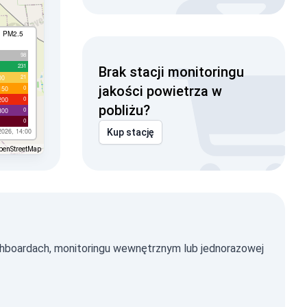
I PM2.5
98
231
Brak stacji monitoringu
21
00
jakości powietrza w
0
150
0
200
pobliżu?
0
300
0
2026, 14:00
Kup stację
penStreetMap
hboardach, monitoringu wewnętrznym lub jednorazowej