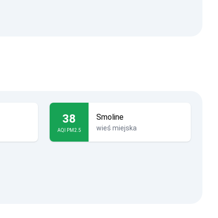
38
Smoline
wieś miejska
AQI PM2.5