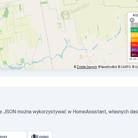
AQ
с/д
0-50
51-1
101-
151-
201-
301+
08.08.
©
Źródła Danych
© SaveEcoBot
© CARTO
© O
cie JSON można wykorzystywać w HomeAssistant, własnych das
Kopiuj