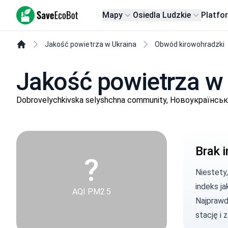
SaveEcoBot
Mapy
Osiedla Ludzkie
Platfo
Jakość powietrza w Ukraina
Obwód kirowohradzki
Jakość powietrza w
Dobrovelychkivska selyshchna community, Новоукраїнськ
Brak i
?
Niestety
indeks ja
AQI PM2.5
Najprawd
stację
i 