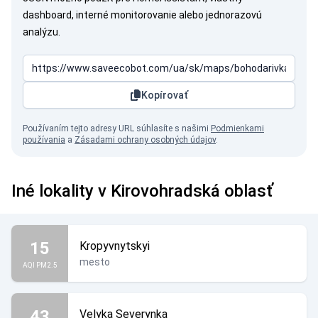
dashboard, interné monitorovanie alebo jednorazovú
analýzu.
Kopírovať
Používaním tejto adresy URL súhlasíte s našimi
Podmienkami
používania
a
Zásadami ochrany osobných údajov
.
Iné lokality v Kirovohradská oblasť
15
Kropyvnytskyi
mesto
AQI PM2.5
43
Velyka Severynka