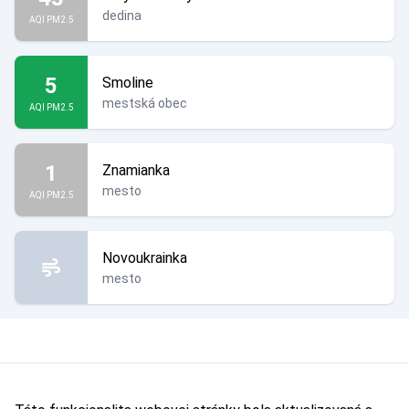
dedina
AQI PM2.5
5
Smoline
mestská obec
AQI PM2.5
1
Znamianka
mesto
AQI PM2.5
Novoukrainka
mesto