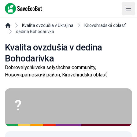
SaveEcoBot
Ope
Kvalita ovzdušia v Ukrajina
Kirovohradská oblasť
dedina Bohodarivka
Kvalita ovzdušia v dedina
Bohodarivka
Dobrovelychkivska selyshchna community,
Новоукраїнський район, Kirovohradská oblasť
?