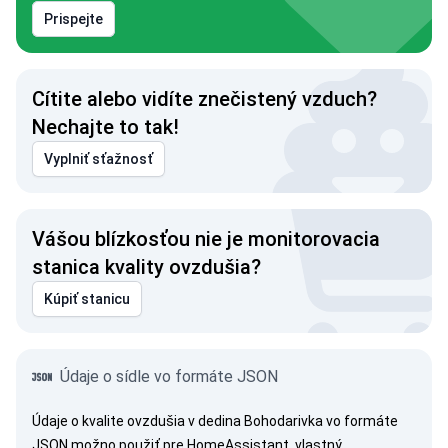
Prispejte
Cítite alebo vidíte znečistený vzduch?
Nechajte to tak!
Vyplniť sťažnosť
Vášou blízkosťou nie je monitorovacia
stanica kvality ovzdušia?
Kúpiť stanicu
Údaje o sídle vo formáte JSON
Údaje o kvalite ovzdušia v dedina Bohodarivka vo formáte
JSON možno použiť pre HomeAssistant, vlastný