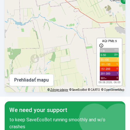
AQI PM2.5
111
с/д
231
0-50
7
51-100
0
101-150
0
151-200
1
201-300
0
301+
Prehliadať mapu
09.08.2026, 06:00
©
Zdroje údajov
© SaveEcoBot
© CARTO
© OpenStreetMap
We need your support
to keep SaveEcoBot running smoothly and w/o
crashes