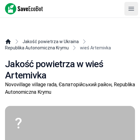
SaveEcoBot
Ope
Jakość powietrza w Ukraina
Republika Autonomiczna Krymu
wieś Artemivka
Jakość powietrza w wieś
Artemivka
Novovillage village rada, Євпаторійський район, Republika
Autonomiczna Krymu
?