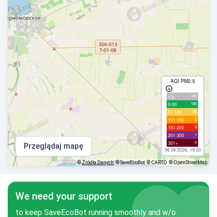
AQI PM2.5
100
с/д
180
0-50
66
51-100
2
101-150
0
151-200
1
201-300
0
301+
Przeglądaj mapę
06.08.2026, 19:00
©
Źródła Danych
© SaveEcoBot
© CARTO
© OpenStreetMap
We need your support
to keep SaveEcoBot running smoothly and w/o