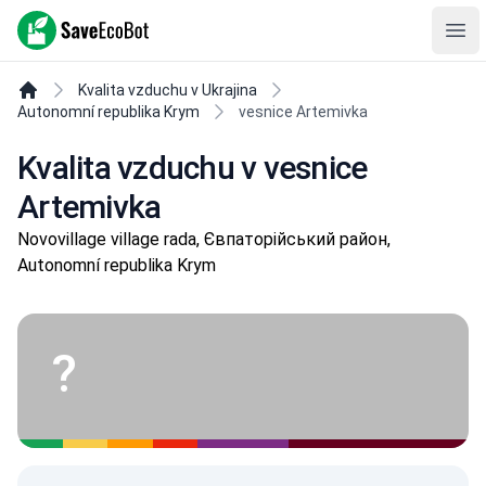
SaveEcoBot
Ope
Kvalita vzduchu v Ukrajina
Autonomní republika Krym
vesnice Artemivka
Kvalita vzduchu v vesnice
Artemivka
Novovillage village rada, Євпаторійський район,
Autonomní republika Krym
?