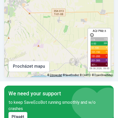
AQI PM2.5
118
с/д
228
0-50
4
51-100
0
101-150
0
151-200
0
201-300
0
301+
Procházet mapu
09.08.2026, 09:00
©
Zdroje dat
© SaveEcoBot
© CARTO
© OpenStreetMap
We need your support
to keep SaveEcoBot running smoothly and w/o
crashes
Přispět