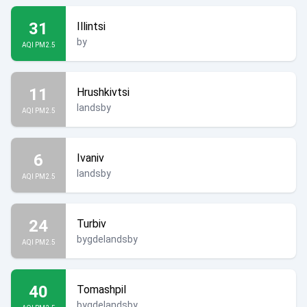
31
Illintsi
by
AQI PM2.5
11
Hrushkivtsi
landsby
AQI PM2.5
6
Ivaniv
landsby
AQI PM2.5
24
Turbiv
bygdelandsby
AQI PM2.5
40
Tomashpil
bygdelandsby