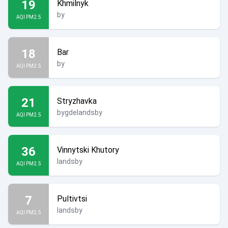
19
Khmilnyk
by
AQI PM2.5
18
Bar
by
AQI PM2.5
21
Stryzhavka
bygdelandsby
AQI PM2.5
36
Vinnytski Khutory
landsby
AQI PM2.5
7
Pultivtsi
landsby
AQI PM2.5