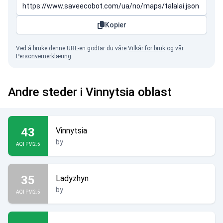
Kopier
Ved å bruke denne URL-en godtar du våre
Vilkår for bruk
og vår
Personvernerklæring
.
Andre steder i Vinnytsia oblast
43
Vinnytsia
by
AQI PM2.5
35
Ladyzhyn
by
AQI PM2.5