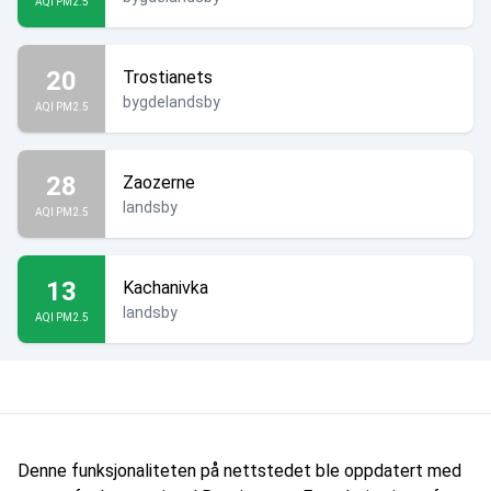
AQI PM2.5
20
Trostianets
bygdelandsby
AQI PM2.5
28
Zaozerne
landsby
AQI PM2.5
13
Kachanivka
landsby
AQI PM2.5
Denne funksjonaliteten på nettstedet ble oppdatert med