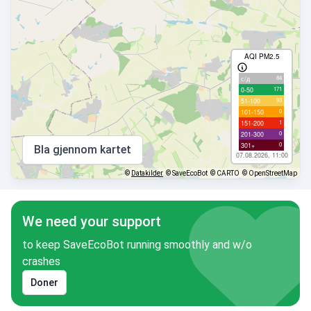
AQI PM2.5
84
с/д
171
0-50
93
51-100
0
101-150
1
151-200
0
201-300
0
301+
Bla gjennom kartet
07.08.2026, 11:00
©
Datakilder
© SaveEcoBot
© CARTO
© OpenStreetMap
We need your support
to keep SaveEcoBot running smoothly and w/o
crashes
Doner