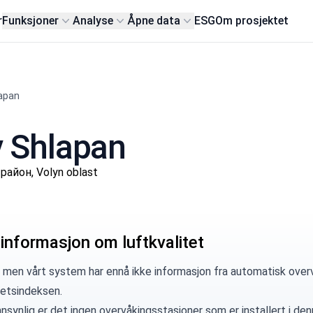
r
Funksjoner
Analyse
Åpne data
ESG
Om prosjektet
apan
by Shlapan
район, Volyn oblast
 informasjon om luftkvalitet
 men vårt system har ennå ikke informasjon fra automatisk overv
tetsindeksen.
synlig er det ingen overvåkingsstasjoner som er installert i denn