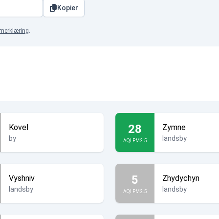
Kopier
rnerklæring
.
28
Kovel
Zymne
by
landsby
AQI PM2.5
5
Vyshniv
Zhydychyn
landsby
landsby
AQI PM2.5