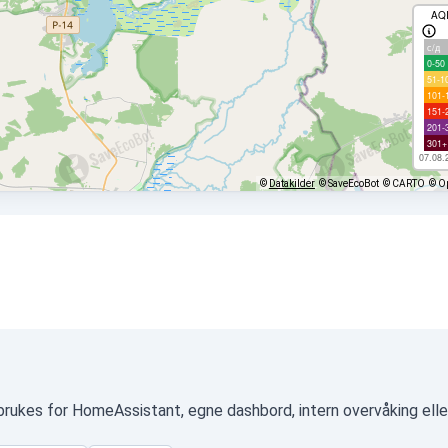
AQ
с/д
0-50
51-1
101-
151-
201-
301+
07.08.
©
Datakilder
© SaveEcoBot
© CARTO
© O
brukes for HomeAssistant, egne dashbord, intern overvåking ell