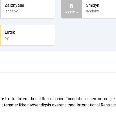
8
Zaliznytsia
Smidyn
landsby
landsby
AQI PM2.5
Lutsk
by
tøtte fra International Renaissance Foundation innenfor prosj
 og stemmer ikke nødvendigvis overens med International Renaissa