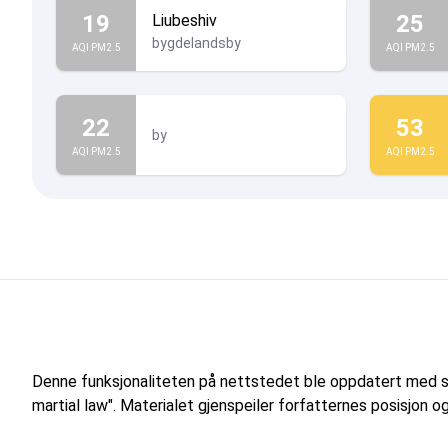
19
25
Liubeshiv
bygdelandsby
AQI PM2.5
AQI PM2.5
22
53
by
AQI PM2.5
AQI PM2.5
Denne funksjonaliteten på nettstedet ble oppdatert med s
martial law". Materialet gjenspeiler forfatternes posisjon