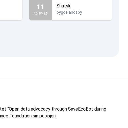
11
Shatsk
bygdelandsby
AQI PM2.5
ektet "Open data advocacy through SaveEcoBot during
nce Foundation sin posisjon.