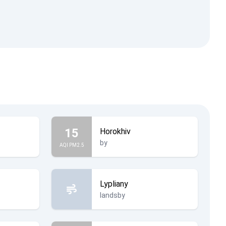
15
Horokhiv
by
AQI PM2.5
Lypliany
landsby