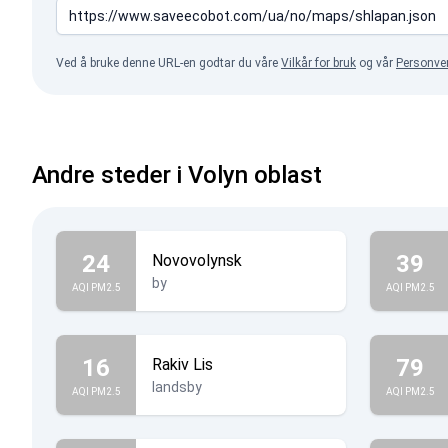
Ved å bruke denne URL-en godtar du våre
Vilkår for bruk
og vår
Personve
Andre steder i Volyn oblast
24
39
Novovolynsk
by
AQI PM2.5
AQI PM2.5
16
79
Rakiv Lis
landsby
AQI PM2.5
AQI PM2.5