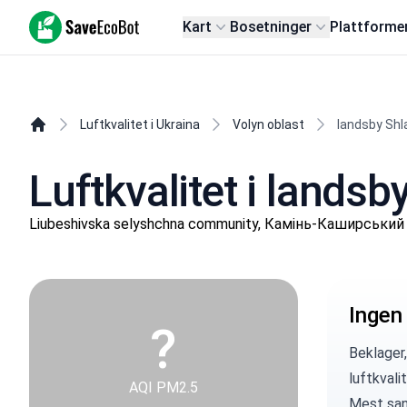
SaveEcoBot
Kart
Bosetninger
Plattforme
Luftkvalitet i Ukraina
Volyn oblast
landsby Shl
Luftkvalitet i lands
Liubeshivska selyshchna community, Камінь-Каширський 
Ingen
?
Beklager,
luftkvali
AQI PM2.5
Mest sann