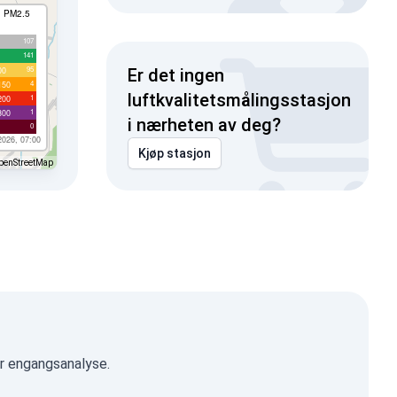
I PM2.5
107
141
95
00
Er det ingen
4
150
luftkvalitetsmålingsstasjon
1
200
1
300
i nærheten av deg?
0
2026, 07:00
Kjøp stasjon
penStreetMap
er engangsanalyse.